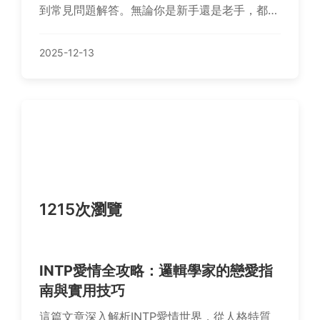
到常見問題解答。無論你是新手還是老手，都能
找到實用信息，幫助你輕鬆養出健康漂亮的燈科
魚。內容包括價格分析、設備推薦和個人經驗分
2025-12-13
享，絕對是水族愛好者的必讀文章。
1215次瀏覽
INTP愛情全攻略：邏輯學家的戀愛指
南與實用技巧
這篇文章深入解析INTP愛情世界，從人格特質