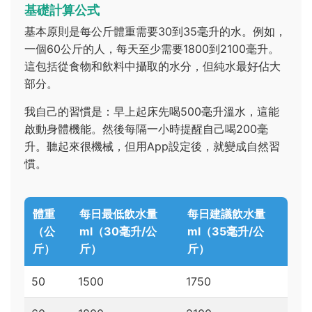
基礎計算公式
基本原則是每公斤體重需要30到35毫升的水。例如，
一個60公斤的人，每天至少需要1800到2100毫升。
這包括從食物和飲料中攝取的水分，但純水最好佔大
部分。
我自己的習慣是：早上起床先喝500毫升溫水，這能
啟動身體機能。然後每隔一小時提醒自己喝200毫
升。聽起來很機械，但用App設定後，就變成自然習
慣。
體重
每日最低飲水量
每日建議飲水量
（公
ml（30毫升/公
ml（35毫升/公
斤）
斤）
斤）
50
1500
1750