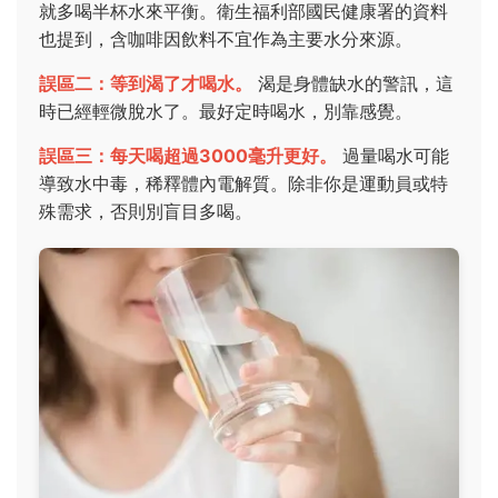
就多喝半杯水來平衡。衛生福利部國民健康署的資料
也提到，含咖啡因飲料不宜作為主要水分來源。
誤區二：等到渴了才喝水。
渴是身體缺水的警訊，這
時已經輕微脫水了。最好定時喝水，別靠感覺。
誤區三：每天喝超過3000毫升更好。
過量喝水可能
導致水中毒，稀釋體內電解質。除非你是運動員或特
殊需求，否則別盲目多喝。