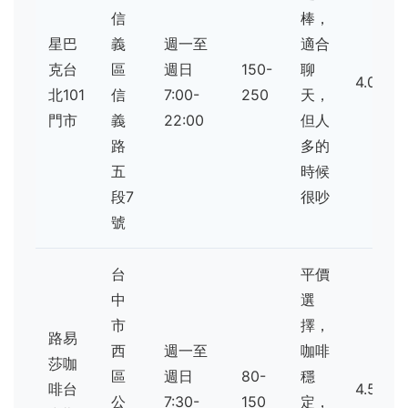
信
棒，
星巴
義
週一至
適合
克台
區
週日
150-
聊
4.0
北101
信
7:00-
250
天，
門市
義
22:00
但人
路
多的
五
時候
段7
很吵
號
台
平價
中
選
市
擇，
路易
西
週一至
咖啡
莎咖
區
週日
80-
穩
啡台
4.5
公
7:30-
150
定，