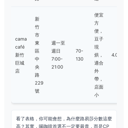
便宜
新
方
竹
便，
市
cama
豆子
東
週一至
café
現
區
週日
70-
新竹
烘，
4.0
中
7:00-
130
巨城
適合
央
21:00
店
外
路
帶，
229
店面
號
小
看了表格，你可能會想，為什麼路易莎分數這麼
高？其實，喝咖啡首選不一定要最貴，而是CP