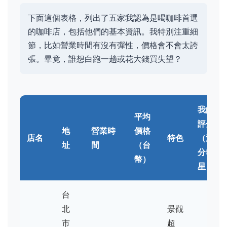
下面這個表格，列出了五家我認為是喝咖啡首選
的咖啡店，包括他們的基本資訊。我特別注重細
節，比如營業時間有沒有彈性，價格會不會太誇
張。畢竟，誰想白跑一趟或花大錢買失望？
我的
平均
評分
地
營業時
價格
店名
特色
（滿
址
間
（台
分5
幣）
星）
台
北
景觀
市
超