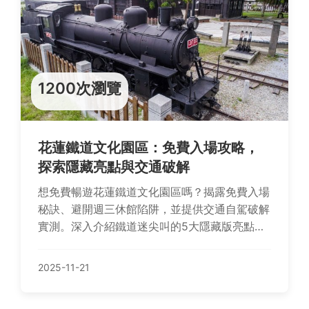
1200次瀏覽
花蓮鐵道文化園區：免費入場攻略，
探索隱藏亮點與交通破解
想免費暢遊花蓮鐵道文化園區嗎？揭露免費入場
秘訣、避開週三休館陷阱，並提供交通自駕破解
實測。深入介紹鐵道迷尖叫的5大隱藏版亮點，
以及走路可達的順遊景點如文化創意產業園區、
時光1939二手書店和溝仔尾夜市。從省錢老司
2025-11-21
機建議到Q&A快問快答，解決您所有旅遊疑問！