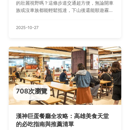
的壯麗視野嗎？這條步道交通超方便，無論開車
族或沒車族都能輕鬆抵達，下山後還能順遊霧峰
民生故事館、林家宮保第園區和光復新村，品嚐
美食、體驗文化樂趣。別忘了留意注意事項和小
2025-10-27
細節，讓旅程更安心順暢，還有快問快答幫你解
惑！
708次瀏覽
漢神巨蛋餐廳全攻略：高雄美食天堂
的必吃指南與推薦清單