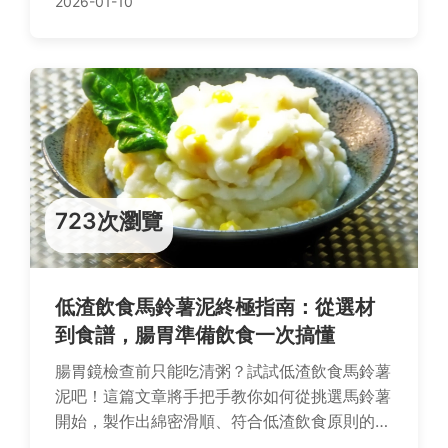
2026-01-10
723次瀏覽
低渣飲食馬鈴薯泥終極指南：從選材
到食譜，腸胃準備飲食一次搞懂
腸胃鏡檢查前只能吃清粥？試試低渣飲食馬鈴薯
泥吧！這篇文章將手把手教你如何從挑選馬鈴薯
開始，製作出綿密滑順、符合低渣飲食原則的馬
鈴薯泥，並分享避免地雷食材的關鍵技巧，讓腸