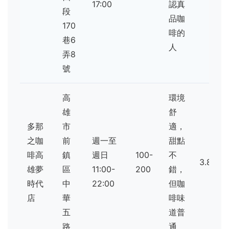
17:00
認真
段
品咖
170
啡的
巷6
人
弄8
號
高
環境
雄
舒
多那
市
適，
之咖
前
週一至
甜點
啡高
鎮
週日
100-
不
3.8
雄夢
區
11:00-
200
錯，
時代
中
22:00
但咖
店
華
啡味
五
道普
路
通