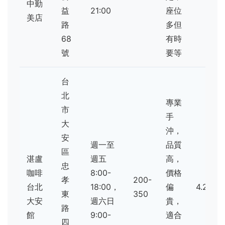
中勤
益
21:00
座位
美店
路
多但
68
有時
號
要等
台
北
專業
市
手
大
沖，
安
週一至
品質
區
湛盧
週五
高，
忠
咖啡
8:00-
價格
孝
200-
台北
18:00，
偏
4.2
東
350
大安
週六日
貴，
路
館
9:00-
適合
四