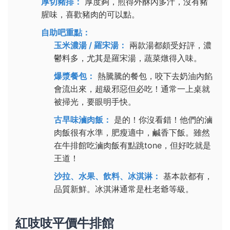
厚切豬排：
厚度夠，煎得外酥內多汁，沒有豬
腥味，喜歡豬肉的可以點。
自助吧重點：
玉米濃湯 / 羅宋湯：
兩款湯都頗受好評，濃
鬱料多，尤其是羅宋湯，蔬菜燉得入味。
爆漿餐包：
熱騰騰的餐包，咬下去奶油內餡
會流出來，超級邪惡但必吃！通常一上桌就
被掃光，要眼明手快。
古早味滷肉飯：
是的！你沒看錯！他們的滷
肉飯很有水準，肥瘦適中，鹹香下飯。雖然
在牛排館吃滷肉飯有點跳tone，但好吃就是
王道！
沙拉、水果、飲料、冰淇淋：
基本款都有，
品質新鮮。冰淇淋通常是杜老爺等級。
紅吱吱平價牛排館