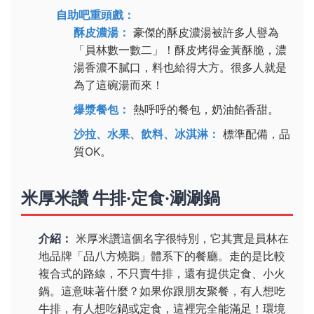
自助吧重頭戲：
酥皮濃湯：
豪傑的酥皮濃湯被許多人譽為
「員林數一數二」！酥皮烤得金黃酥脆，濃
湯香濃不膩口，料也給得大方。很多人就是
為了這碗湯而來！
爆漿餐包：
熱呼呼的餐包，奶油餡香甜。
沙拉、水果、飲料、冰淇淋：
標準配備，品
質OK。
米厚米讚 牛排·定食·涮涮鍋
介紹：
米厚米讚這個名字很特別，它其實是員林在
地品牌「品八方燒鵝」體系下的餐廳。走的是比較
複合式的路線，不只賣牛排，還有提供定食、小火
鍋。這意味著什麼？如果你跟朋友聚餐，有人想吃
牛排，有人想吃鍋或定食，這裡完全能滿足！環境