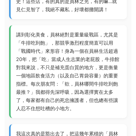
史！這些店，有的真的是員林之光，有的嘛...就
見仁見智了，我絕不藏私，好壞都攤開講！
講到彰化美食，員林絕對是重量級戰區，尤其是
「牛排吃到飽」，那競爭激烈程度簡直可以用
「戰國時代」來形容！身為一個在員林生活超過
20年，把「吃」當成人生志業的老屁股，牛排館
對我來說，不只是補充蛋白質的地方，更是衡量
一個地區飲食活力（以及自己胃袋容量）的重要
指標。每次朋友問：「欸，員林哪間牛排吃到飽
最推？」我都得先深呼吸，因為選擇實在太多
了，每家都有自己的死忠擁護者，但也總有些讓
人忍不住想吐槽的小地方。
我這次真的是豁出去了，把這幾年累積的「員林