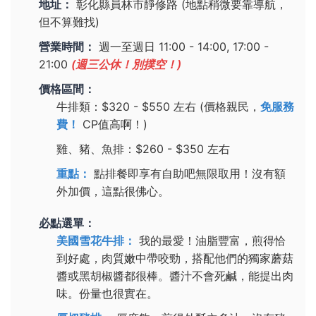
地址：
彰化縣員林市靜修路 (地點稍微要靠導航，
但不算難找)
營業時間：
週一至週日 11:00 - 14:00, 17:00 -
21:00
(週三公休！別撲空！)
價格區間：
牛排類：$320 - $550 左右 (價格親民，
免服務
費！
CP值高啊！)
雞、豬、魚排：$260 - $350 左右
重點：
點排餐即享有自助吧無限取用！沒有額
外加價，這點很佛心。
必點選單：
美國雪花牛排：
我的最愛！油脂豐富，煎得恰
到好處，肉質嫩中帶咬勁，搭配他們的獨家蘑菇
醬或黑胡椒醬都很棒。醬汁不會死鹹，能提出肉
味。份量也很實在。