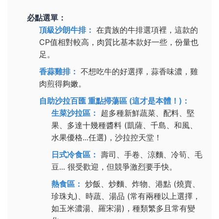
必點選單：
頂級沙朗牛排：
在貴族的牛排選項裡，這款的
CP值相對較高，肉質比基本款好一些，份量也
足。
香蒜雞排：
不想吃牛的好選擇，蒜香味濃，雞
肉煎得夠嫩。
自助沙拉百匯 重點掃蕩區 (這才是本體！)：
生菜沙拉區：
超多種新鮮蔬菜、配料、堅
果、多達十幾種醬料 (凱薩、千島、和風、
水果優格...任選)，沙拉控天堂！
日式冷食區：
壽司、手卷、涼麵、冷筍、毛
豆... 很受歡迎，但競爭激烈要手快。
熱食區：
炒飯、炒麵、炸物、港點 (燒賣、
珍珠丸)、時蔬、湯品 (常有兩種以上選擇，
如玉米濃湯、羅宋湯)，種類繁多且常有變