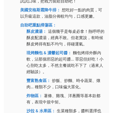
試試口味，把戰力留給自助吧！
美國安格斯霜降牛排：
想吃好一點的肉質，可
以升級這款，油脂分佈較均勻，口感更嫩。
自助吧重點掃蕩區：
酥皮濃湯：
這個幾乎是每桌必拿！熱呼呼的
酥皮配濃湯，經典不敗。但老實說，有時候
酥皮烤得有點不均勻，得碰運氣。
現烤麵包 & 濃鬱起司醬：
麵包烤得外酥內
軟，沾那個邪惡的起司醬... 罪惡但好吃！小
心別吃太多，不然主餐就吃不下了（過來人
經驗談）。
豐富熟食區：
炒飯、炒麵、時令蔬菜、燉
肉... 種類不少，口味偏大眾化。
炸物區：
薯條、雞塊、洋蔥圈等基本款都
有，表現中規中矩。
沙拉 & 水果區：
生菜種類多，醬料選擇也