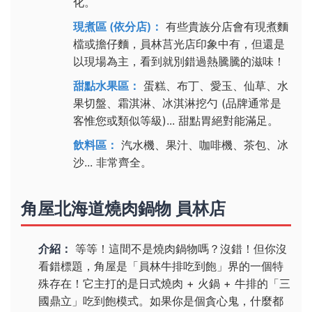
化。
現煮區 (依分店)：
有些貴族分店會有現煮麵
檔或擔仔麵，員林莒光店印象中有，但還是
以現場為主，看到就別錯過熱騰騰的滋味！
甜點水果區：
蛋糕、布丁、愛玉、仙草、水
果切盤、霜淇淋、冰淇淋挖勺 (品牌通常是
客惟您或類似等級)... 甜點胃絕對能滿足。
飲料區：
汽水機、果汁、咖啡機、茶包、冰
沙... 非常齊全。
角屋北海道燒肉鍋物 員林店
介紹：
等等！這間不是燒肉鍋物嗎？沒錯！但你沒
看錯標題，角屋是「員林牛排吃到飽」界的一個特
殊存在！它主打的是日式燒肉 + 火鍋 + 牛排的「三
國鼎立」吃到飽模式。如果你是個貪心鬼，什麼都