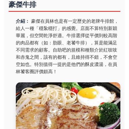
豪傑牛排
介紹：
豪傑在員林也是有一定歷史的老牌牛排館，
給人一種「穩紮穩打」的感覺。店面不算特別新穎
華麗，但空間乾淨舒適。牛排選擇從平價到較高階
的肉品都有（如：肋眼、老饕牛排），算是能滿足
不同需求的顧客。自助吧的規模和種類介於紅吱吱
和赤鬼之間，該有的都有，且維持得不錯，不會空
空如也。特別值得一提的是他們的酥皮濃湯，在員
林饕客圈評價頗高！