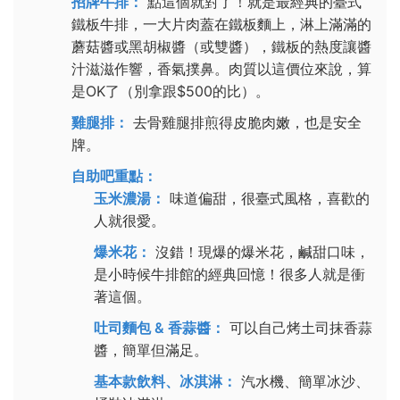
招牌牛排：
點這個就對了！就是最經典的臺式
鐵板牛排，一大片肉蓋在鐵板麵上，淋上滿滿的
蘑菇醬或黑胡椒醬（或雙醬），鐵板的熱度讓醬
汁滋滋作響，香氣撲鼻。肉質以這價位來說，算
是OK了（別拿跟$500的比）。
雞腿排：
去骨雞腿排煎得皮脆肉嫩，也是安全
牌。
自助吧重點：
玉米濃湯：
味道偏甜，很臺式風格，喜歡的
人就很愛。
爆米花：
沒錯！現爆的爆米花，鹹甜口味，
是小時候牛排館的經典回憶！很多人就是衝
著這個。
吐司麵包 & 香蒜醬：
可以自己烤土司抹香蒜
醬，簡單但滿足。
基本款飲料、冰淇淋：
汽水機、簡單冰沙、