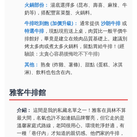
火鍋部份：
湯底選擇多 (昆布、壽喜、麻辣、牛
奶等)，搭配豐富菜盤、火鍋料。
牛排吃到飽 (加價升級)：
通常提供
沙朗牛排
或
特選牛排
，現點現煎送上桌，肉質比一般平價牛
排館好，畢竟是建立在燒肉品質基礎上。建議別
烤太多肉或煮太多火鍋料，留點胃給牛排！
(經
驗談：太貪心容易後悔吃不下牛排)
其他：
熟食 (炸雞、薯條)、甜點 (蛋糕、冰淇
淋)、飲料也包含在內。
雅客牛排館
介紹：
這間是我的私藏名單之一！雅客在員林不算
最大間，名氣也許不如連鎖品牌響亮，但它走的是
溫馨家庭式路線，老闆很用心。環境乾淨舒適，有
一種「巷仔內」才知道的親切感。他們家的牛排，