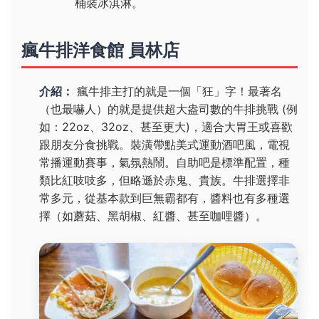
桶裝冰淇淋。
瘋牛排洋食館 員林店
介紹：
瘋牛排主打的就是一個「狂」字！最著名
（也最嚇人）的就是提供超大盎司數的牛排挑戰 (例
如：22oz、32oz、甚至更大)，適合大胃王或喜歡
跟朋友分食挑戰。裝潢帶點美式運動酒吧風，電視
常播運動賽事，氣氛熱鬧。自助吧是標準配置，種
類比紅吱吱多，但略遜於赤鬼、貴族。牛排選擇非
常多元，從基本款到巨無霸都有，醬料也有多種選
擇（如蘑菇、黑胡椒、紅醬、甚至咖哩醬）。