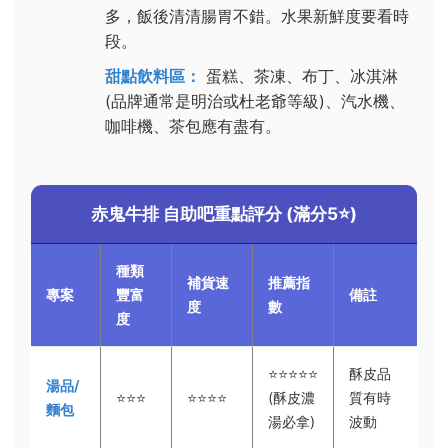
多，飯後清清腸胃不錯。水果新鮮度要看時
段。
甜點飲料區：
蛋糕、茶凍、布丁、冰淇淋
(品牌通常是明治或杜老爺等級)、汽水機、
咖啡機、茶包應有盡有。
赤鬼牛排 自助吧重點評分 (滿分5⭐️)
種類
補貨速
推薦指
專案
豐富
備註
度
數
度
⭐⭐⭐⭐⭐
酥皮品
湯品/
⭐⭐⭐
⭐⭐⭐⭐
(酥皮濃
質有時
麵包
湯必拿)
波動