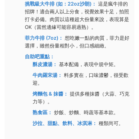
挑戰級大牛排 (如：22oz沙朗)：
這是瘋牛排的
招牌！適合兩人以上分食，視覺效果十足，拍照
打卡必備。肉質以這種超大份量來說，表現算是
OK（當然邊緣可能容易過熟）。
菲力牛排 (7oz)：
想吃嫩一點的肉質，菲力是好
選擇，雖然份量相對小，但口感細緻。
自助吧重點：
酥皮濃湯：
基本配備，表現中規中矩。
牛肉羅宋湯：
料多實在，口味濃鬱，很受歡
迎。
烤麵包 & 抹醬：
提供多種抹醬（大蒜、巧克
力等）。
熟食區：
炒飯、炒麵、時蔬等基本款。
沙拉、甜點、飲料、冰淇淋：
種類尚可。