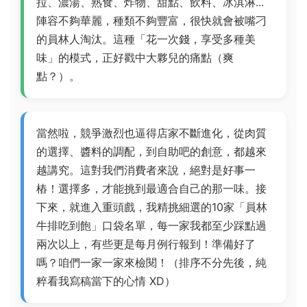
拉、濃湯、熟食、炸物、甜點、飲料、冰淇淋...
陣容不夠華麗，種類不夠豐富，很快就會被嘴刁
的員林人淘汰。這種「花一次錢，享受多種美
味」的模式，正好戳中大夥兒的痛點（爽
點？）。
當然啦，競爭激烈也逼得店家不斷進化，從肉質
的選擇、醬料的調配，到自助吧的創意，都越來
越講究。這對我們消費者來說，絕對是好事一
樁！選擇多，才能挑到最適合自己的那一味。接
下來，就進入重頭戲，我精挑細選的10家「員林
牛排吃到飽」口袋名單，每一家我都至少踩點過
兩次以上，有些更是每月例行報到！準備好了
嗎？咱們一家一家來檢閱！（排序不分先後，純
粹看我寫稿當下的心情 XD）