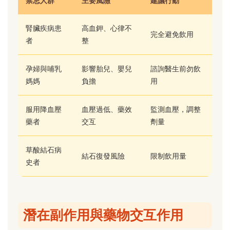
禁忌人群
主要風險
建議行動
腎臟疾病患
高血鉀、心律不
完全避免飲用
者
整
孕婦與哺乳
影響胎兒、嬰兒
諮詢醫生前勿飲
媽媽
負擔
用
服用降血壓
血壓過低、藥效
監測血壓，調整
藥者
交互
劑量
草酸結石病
結石復發風險
限制飲用量
史者
潛在副作用與藥物交互作用