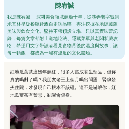
陳宥誠
我是陳宥誠 ，深耕美食領域超過十年，從巷弄老字號到
米其林星級餐廳皆親自走訪品嚐，專注挖掘在地隱藏版
美味與飲食文化。堅持不帶預設立場、只以真實味蕾記
錄，每篇文章都附上道地吃法、隱藏菜單與老闆私藏攻
略，希望用文字帶讀者看見食物背後的溫度與故事，讓
每一頓飯，都成為一場有溫度的文化體驗。
紅地瓜葉茶這幾年超紅，很多人當成養生聖品，但你
真的喝對了嗎？我朋友老王上個月喝出問題，腎臟發
炎住院，才發現自己根本不該碰。這不是嚇唬你，紅
地瓜葉茶有禁忌，亂喝會傷身。