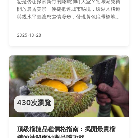
您是否想探索新竹的隱藏湖畔天堂？迎曦湖免費
開放晨昏美景，便捷抵達城市秘境，環湖木棧道
與親水平臺讓您盡情漫步，發現黃色緞帶橋地
標、生態島嶼賞鳥區及藝術裝置驚喜。科技氛圍
獨特交融綠蔭草坪，鄰近竹科精華區，順遊新竹
2025-10-28
動物園、青青草原等景點。住宿選擇老爺酒店等
便捷選項，美食從園區簡餐到城隍廟小吃豐富旅
程！
430次瀏覽
頂級榴槤品種價格指南：揭開最貴榴
槤的神秘面紗與品嚐攻略