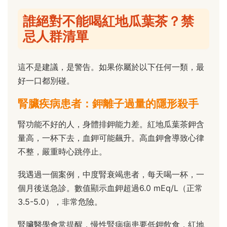
誰絕對不能喝紅地瓜葉茶？禁
忌人群清單
這不是建議，是警告。如果你屬於以下任何一類，最
好一口都別碰。
腎臟疾病患者：鉀離子過量的隱形殺手
腎功能不好的人，身體排鉀能力差。紅地瓜葉茶鉀含
量高，一杯下去，血鉀可能飆升。高血鉀會導致心律
不整，嚴重時心跳停止。
我遇過一個案例，中度腎衰竭患者，每天喝一杯，一
個月後送急診。數值顯示血鉀超過6.0 mEq/L（正常
3.5-5.0），非常危險。
腎臟醫學會常提醒，慢性腎病病患要低鉀飲食，紅地