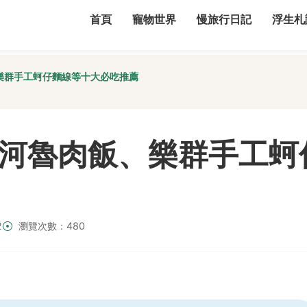
首頁
寵物世界
慢旅行日記
浮生札
樂群手工蚵仔麵線等十大必吃推薦
河魯肉飯、樂群手工蚵
2
瀏覽次數：480