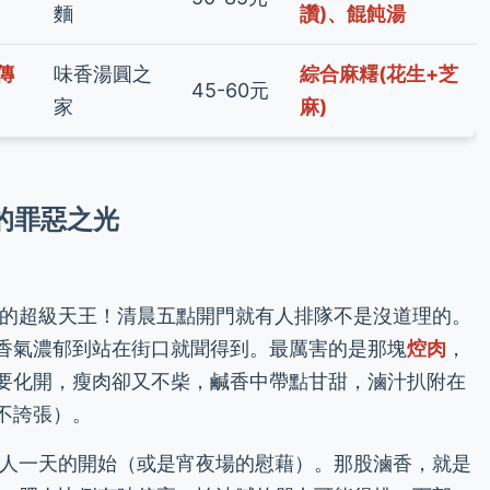
麵
讚)、餛飩湯
傳
味香湯圓之
綜合麻糬(花生+芝
45-60元
家
麻)
的罪惡之光
的超級天王！清晨五點開門就有人排隊不是沒道理的。
香氣濃郁到站在街口就聞得到。最厲害的是那塊
焢肉
，
要化開，瘦肉卻又不柴，鹹香中帶點甘甜，滷汁扒附在
不誇張）。
人一天的開始（或是宵夜場的慰藉）。那股滷香，就是