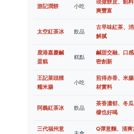
現做餅皮、餡料
游記潤餅
小吃
爽豐富
古早味紅茶、消
太空紅茶冰
飲品
解膩
鹿港嘉慶鹹
鹹甜交融、口感
糕點
蛋糕
密創新
王記菜頭粿
煎得赤香、米腸
小吃
糯米腸
材實料
茶香濃郁、冬瓜
阿義紅茶冰
飲品
檬也好喝
三代福州意
Q彈意麵、清爽
主食