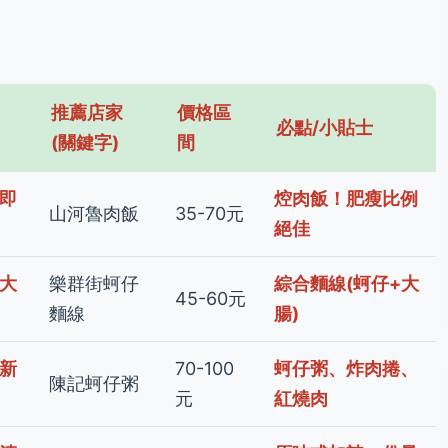
推薦店家
價格區
必點/小貼士
(關鍵字)
間
即
焢肉飯！肥瘦比例
山河魯肉飯
35-70元
絕佳
大
樂群街蚵仔
綜合麵線(蚵仔+大
45-60元
麵線
腸)
新
70-100
蚵仔粥、炸肉捲、
陳記蚵仔粥
元
紅燒肉