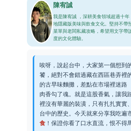
陳宥誠
我是陳宥誠 ，深耕美食領域超過十
地隱藏版美味與飲食文化。堅持不帶
菜單與老闆私藏攻略，希望用文字帶
度的文化體驗。
唉呀，說起台中，大家第一個想到
饕，絕對不會錯過藏在西區巷弄裡
的古早味麵攤，差點在市場裡迷路
肉香勾了魂。就是這股香氣，讓我
裡沒有華麗的裝潢，只有扎扎實實
台中的歷史。今天就來分享我吃遍市
食
！保證你看了口水直流，恨不得