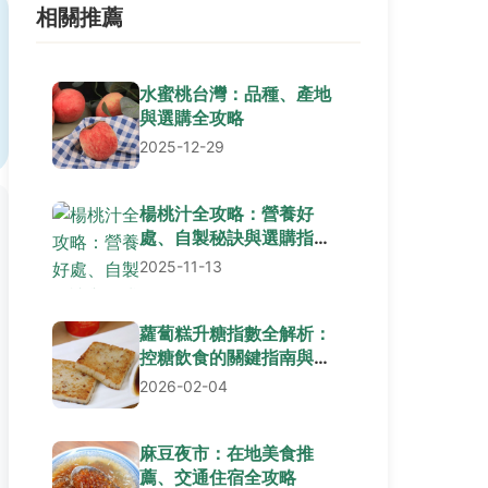
相關推薦
水蜜桃台灣：品種、產地
與選購全攻略
2025-12-29
楊桃汁全攻略：營養好
處、自製秘訣與選購指南
一次看懂
2025-11-13
蘿蔔糕升糖指數全解析：
控糖飲食的關鍵指南與實
用建議
2026-02-04
麻豆夜市：在地美食推
薦、交通住宿全攻略