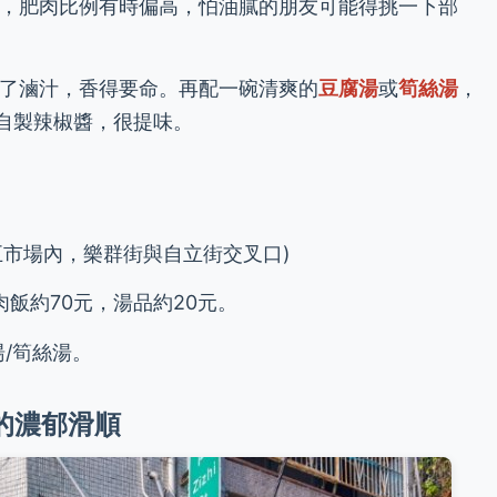
說，肥肉比例有時偏高，怕油膩的朋友可能得挑一下部
了滷汁，香得要命。再配一碗清爽的
豆腐湯
或
筍絲湯
，
自製辣椒醬，很提味。
五市場內，樂群街與自立街交叉口)
飯約70元，湯品約20元。
/筍絲湯。
的濃郁滑順