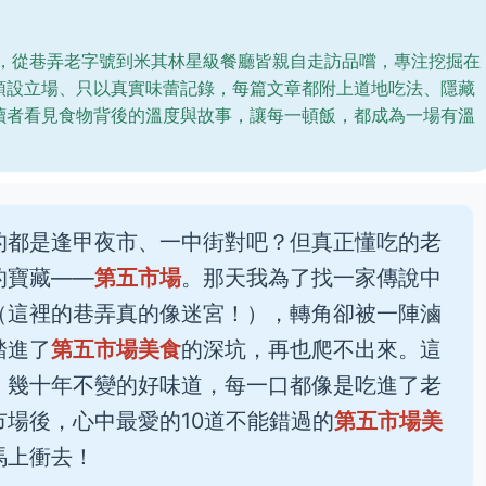
年，從巷弄老字號到米其林星級餐廳皆親自走訪品嚐，專注挖掘在
預設立場、只以真實味蕾記錄，每篇文章都附上道地吃法、隱藏
讀者看見食物背後的溫度與故事，讓每一頓飯，都成為一場有溫
的都是逢甲夜市、一中街對吧？但真正懂吃的老
的寶藏——
第五市場
。那天我為了找一家傳說中
（這裡的巷弄真的像迷宮！），轉角卻被一陣滷
踏進了
第五市場美食
的深坑，再也爬不出來。這
、幾十年不變的好味道，每一口都像是吃進了老
場後，心中最愛的10道不能錯過的
第五市場美
馬上衝去！