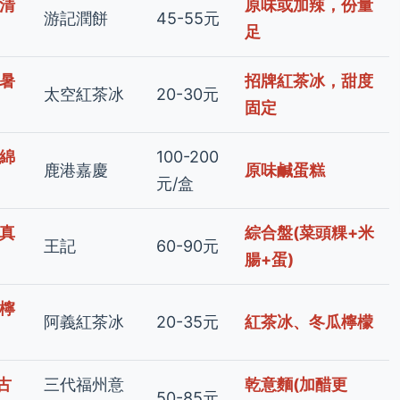
清
原味或加辣，份量
游記潤餅
45-55元
足
暑
招牌紅茶冰，甜度
太空紅茶冰
20-30元
固定
綿
100-200
鹿港嘉慶
原味鹹蛋糕
元/盒
真
綜合盤(菜頭粿+米
王記
60-90元
腸+蛋)
檸
阿義紅茶冰
20-35元
紅茶冰、冬瓜檸檬
古
三代福州意
乾意麵(加醋更
50-85元