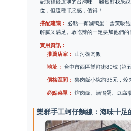
記憶裡最道地的台灣味。 雖然對我來
位，但這種罪惡感，值得！
搭配建議：
必點一顆滷鴨蛋！蛋黃吸飽
解膩又滿足。敢吃辣的一定要加他們的
實用資訊：
推薦店家：
山河魯肉飯
地址：
台中市西區樂群街80號 (第
價格區間：
魯肉飯小碗約35元，焢肉
必點菜單：
焢肉飯、滷鴨蛋、豆腐湯
樂群手工蚵仔麵線：海味十足