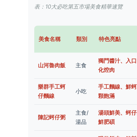
表：10大必吃第五市場美食精華速覽
美食名稱
類別
特色亮點
獨門醬汁、入口
山河魯肉飯
主食
化焢肉
樂群手工蚵
手工麵線、鮮蚵
小吃
仔麵線
顆飽滿
主食/
湯頭鮮美、蚵仔
陳記蚵仔粥
湯品
鮮肥碩