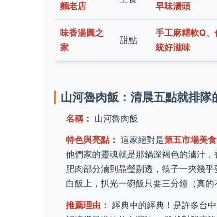
麵老店
早味湯頭
味香湯圓之
手工麻糬軟Q、
甜點
家
統好滋味
山河魯肉飯：清晨五點就排隊
名稱：
山河魯肉飯
特色與亮點：
這家絕對是
第五市場美食
他們家的靈魂就是那鍋深褐色的滷汁，
肥肉部分滷到晶瑩剔透，筷子一夾幾乎
白飯上，扒光一碗飯只要三分鐘（真的
推薦理由：
經典中的經典！是許多台中