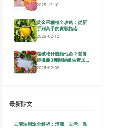
2025-12-10
黃金果種植全攻略：從新
手到高手的實戰指南
2026-02-12
嘴破吃什麼維他命？營養
師推薦3種關鍵維生素加速
口腔癒合
2026-02-05
最新貼文
去漬油用途全解析：清潔、去污、保