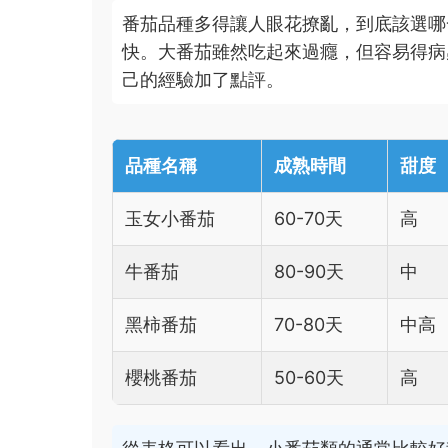
番茄品種多得讓人眼花撩亂，到底該選哪
快。大番茄雖然吃起來過癮，但容易得病
己的經驗加了點評。
品種名稱
成熟時間
甜度
玉女小番茄
60-70天
高
牛番茄
80-90天
中
黑柿番茄
70-80天
中高
櫻桃番茄
50-60天
高