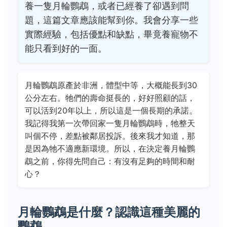
養一隻月輪鸚鵡，或者已經養了卻遇到問
題，這篇文章應該能幫到你。我會分享一些
實際經驗，包括優點和缺點，畢竟養寵物不
能只看到好的一面。
月輪鸚鵡原產於非洲，體型中等，大概能長到30
公分左右。牠們的壽命挺長的，好好照顧的話，
可以活到20年以上，所以這是一個長期的承諾。
我記得我第一次帶回家一隻月輪鸚鵡時，牠整天
叫個不停，差點被鄰居投訴。後來我才知道，那
是因為牠不適應新環境。所以，在決定養月輪鸚
鵡之前，你得先問自己：有沒有足夠的時間和耐
心？
月輪鸚鵡是什麼？認識這種美麗的
鸚鵡