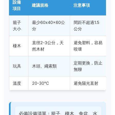
設備
建議規格
注意事項
項目
籠子
最少60x40x60公
間距不超過1.5
大小
分
公分
直徑2-3公分，天
避免塑料，容易
棲木
然木材
咬壞
定期更換，防止
玩具
木頭、繩索類
無聊
溫度
20-30°C
避免陽光直射
必備設備清單：籠子、棲木、食盆、水