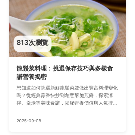
813次瀏覽
龍鬚菜料理：挑選保存技巧與多樣食
譜營養揭密
想知道如何挑選新鮮龍鬚菜並做出豐富料理變化
嗎？從經典蒜香快炒到創意酥脆煎餅，探索涼
拌、羹湯等美味食譜，揭秘營養價值與人氣排
行，還有Q&A解答疑惑，提升你的烹飪樂趣！
2025-09-08