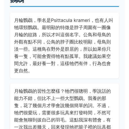
月輪鸚鵡，學名是Psittacula krameri，也有人叫
牠環頸鸚鵡。最明顯的特徵是脖子周圍有一圈像
月輪的紋路，所以才叫這個名字。公鳥和母鳥的
外觀有點不同，公鳥的脖子圈比較明顯，母鳥則
淡一些。這種鳥在野外是群居的，所以如果你只
養一隻，可能會覺得牠有點孤單。我建議如果空
間允許，最好養一對，這樣牠們有伴，行為也會
更自然。
月輪鸚鵡的習性怎麼樣？牠們很聰明，學說話的
能力不錯，但比不上一些大型鸚鵡。我養的那
隻，花了幾個月才學會說幾個簡單的詞。不過，
牠們很愛玩，需要很多玩具來打發時間，不然可
能會無聊到拔自己的羽毛。這點我深有體會，有
一次我出差幾天，回來發現牠把籠子裡的玩具都