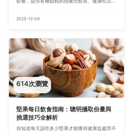
影響，提供各種餛飩的熱量比較表、健康吃法建
議和常見問答，幫助您輕鬆控制熱量攝取，享受
美食不負擔。內容涵蓋自製餛飩技巧、市售產品
2025-12-04
選擇和實用減脂策略，適合注重健康飲食的讀
者。
614次瀏覽
堅果每日飲食指南：聰明攝取份量與
挑選技巧全解析
你知道每天該吃多少堅果才能獲得健康益處而不