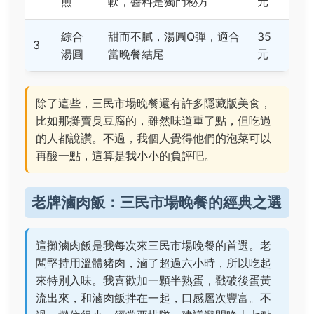
煎
軟，醬料是獨門秘方
元
綜合
甜而不膩，湯圓Q彈，適合
35
3
湯圓
當晚餐結尾
元
除了這些，三民市場晚餐還有許多隱藏版美食，
比如那攤賣臭豆腐的，雖然味道重了點，但吃過
的人都說讚。不過，我個人覺得他們的泡菜可以
再酸一點，這算是我小小的負評吧。
老牌滷肉飯：三民市場晚餐的經典之選
這攤滷肉飯是我每次來三民市場晚餐的首選。老
闆堅持用溫體豬肉，滷了超過六小時，所以吃起
來特別入味。我喜歡加一顆半熟蛋，戳破後蛋黃
流出來，和滷肉飯拌在一起，口感層次豐富。不