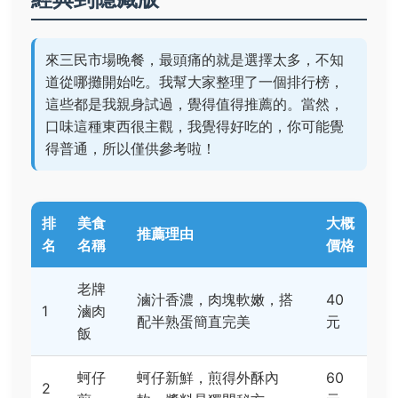
來三民市場晚餐，最頭痛的就是選擇太多，不知
道從哪攤開始吃。我幫大家整理了一個排行榜，
這些都是我親身試過，覺得值得推薦的。當然，
口味這種東西很主觀，我覺得好吃的，你可能覺
得普通，所以僅供參考啦！
排
美食
大概
推薦理由
名
名稱
價格
老牌
滷汁香濃，肉塊軟嫩，搭
40
1
滷肉
配半熟蛋簡直完美
元
飯
蚵仔
蚵仔新鮮，煎得外酥內
60
2