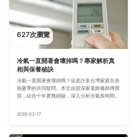
627次瀏覽
冷氣一直開著會壞掉嗎？專家解析真
相與保養秘訣
冷氣一直開著會壞掉嗎？這是許多台灣家庭在炎
熱夏季的共同疑問。本文由資深家電維修師傅撰
寫，結合十年實務經驗，深入分析冷氣長時間運
轉的實際影響，揭穿常見迷思，並提供從日常使
用習慣到定期清潔的完整保養指南，幫助您延長
2026-03-17
冷氣壽命、節省電費，讓您冷氣用得安心又聰
明。