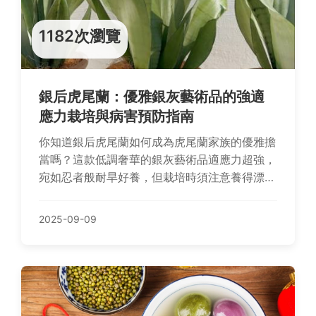
1182次瀏覽
銀后虎尾蘭：優雅銀灰藝術品的強適
應力栽培與病害預防指南
你知道銀后虎尾蘭如何成為虎尾蘭家族的優雅擔
當嗎？這款低調奢華的銀灰藝術品適應力超強，
宛如忍者般耐旱好養，但栽培時須注意養得漂亮
避免常見病害如過度照顧問題。我們提供完整
Q&A解惑，助您輕鬆掌握養護秘訣與預防技巧。
2025-09-09