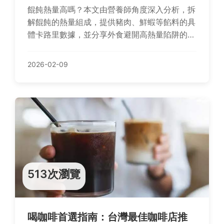
餛飩熱量高嗎？本文由營養師角度深入分析，拆
解餛飩的熱量組成，提供豬肉、鮮蝦等餡料的具
體卡路里數據，並分享外食避開高熱量陷阱的實
用技巧，以及自製低卡餛飩的完整食譜。讓你享
受台灣小吃美味，同時控制體重無負擔。
2026-02-09
513次瀏覽
喝咖啡首選指南：台灣最佳咖啡店推