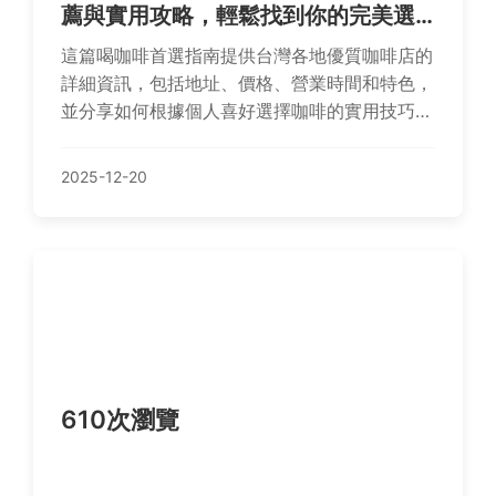
薦與實用攻略，輕鬆找到你的完美選
擇
這篇喝咖啡首選指南提供台灣各地優質咖啡店的
詳細資訊，包括地址、價格、營業時間和特色，
並分享如何根據個人喜好選擇咖啡的實用技巧。
無論你是咖啡新手還是老饕，都能找到適合的推
薦，解決選擇困難，讓每次喝咖啡都成為享受。
2025-12-20
內容涵蓋常見問題解答和個人經驗分享，幫助你
做出明智決策。
610次瀏覽