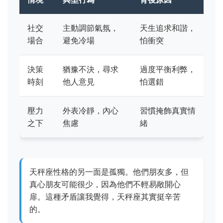
社交
主動調節氣氛，
天生追求和諧，
場合
避免冷場
怕衝突
決策
猶豫不決，尋求
過度平衡利弊，
時刻
他人意見
怕選錯
壓力
外表冷靜，內心
習慣掩飾真實情
之下
焦慮
緒
天秤座性格的另一面是孤獨。他們朋友多，但
真心朋友可能很少，因為他們不輕易敞開心
扉。這種矛盾讓我覺得，天秤座其實挺辛苦
的。