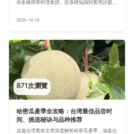
供多種簡單料理食譜。從基礎知識到實用訣竅，
解決你對白蘿蔔的所有疑問，幫助你輕鬆做出健
康美味菜肴。無論是廚房新手還是老手，都能找
2025-12-19
到有價值的資訊。
871次瀏覽
哈密瓜產季全攻略：台湾最佳品尝时
间、挑选秘诀与品种推荐
这篇台湾繁体文章深度解析哈密瓜產季，涵盖台