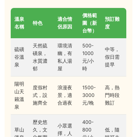
價格範
溫泉
適合情
預訂難
特色
圍（新
名稱
侶原因
度
台幣）
天然硫
環境清
500-
硫磺
中等，
磺泉，
幽，有
1000
谷溫
假日需
水質濃
私人湯
元/小
泉
提早
郁
屋
時
陽明
度假村
浪漫夜
1500-
高，熱
山天
式，設
景，適
3000
門時段
籟溫
施齊全
合過夜
元/晚
難訂
泉
歷史悠
400-
小眾選
草山
久，文
800
低，隨
擇，人