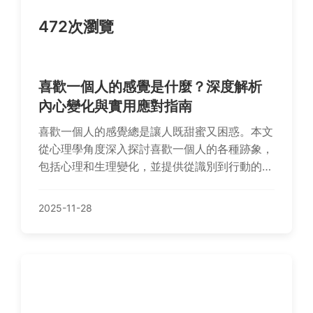
472次瀏覽
喜歡一個人的感覺是什麼？深度解析
內心變化與實用應對指南
喜歡一個人的感覺總是讓人既甜蜜又困惑。本文
從心理學角度深入探討喜歡一個人的各種跡象，
包括心理和生理變化，並提供從識別到行動的完
整建議。內容涵蓋常見問題解答，如如何確認自
己的心意、暗戀的負面影響等，幫助你更好地理
2025-11-28
解與處理這種情感。實用性強，適合所有正在經
歷或好奇喜歡一個人感覺的讀者。