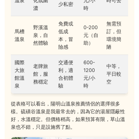
溫泉
化氛圍
元/小
時可去
少私密
濃
時
免費或
無需預
野溪溫
0-200
馬槽
低成
訂，但
泉，自
元（自
溫泉
本，冒
環境簡
然體驗
助）
險感
陋
國際
交通便
600-
老牌旅
中等，
大旅
利，適
1200
館，服
平日較
館溫
合初體
元/小
務穩定
空
泉
驗
時
從表格可以看出，陽明山溫泉推薦情侶的選擇很多
樣。硫磺谷溫泉是我最常去的，因為它的湯屋隱蔽性
好，水溫穩定。但價格稍高，如果預算有限，草山溫
泉也不錯，只是設施舊了點。