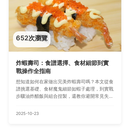
652次瀏覽
炸蝦壽司：食譜選擇、食材細節到實
戰操作全指南
想知道如何在家做出完美炸蝦壽司嗎？本文從食
譜挑選基礎、食材魔鬼細節如蝦子處理，到實戰
步驟油炸醋飯與組合捏製，還教你避開常見失敗
的拯救技巧與QA問答，讓你輕鬆掌握美味秘
訣！
2025-10-23