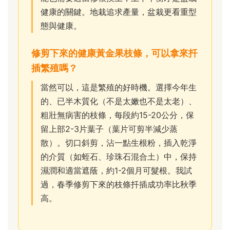
健康的關鍵。地栽追求產量，盆栽更看重型
態與健康。
修剪下來的健康黃金果枝條，可以拿來扦
插繁殖嗎？
當然可以，這是繁殖的好時機。選擇今年生
的、已半木質化（不是太嫩也不是太老）、
粗壯無病害的枝條，每段約15-20公分，保
留上部2-3片葉子（葉片可剪半減少蒸
散）。切口斜剪，沾一點生根粉，插入乾淨
的介質（如蛭石、珍珠石混合土）中，保持
濕潤和適當遮蔭，約1-2個月可髮根。我試
過，春季修剪下來的枝條扦插成功率比秋季
高。