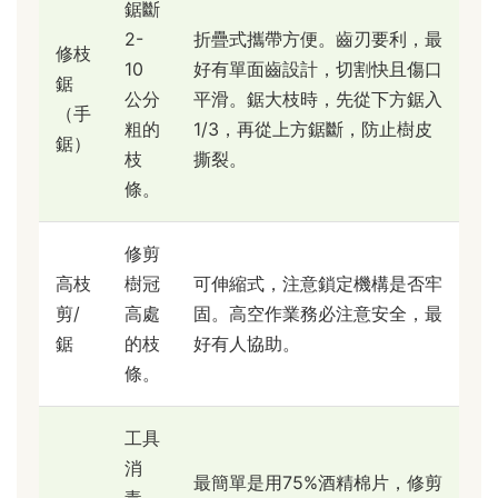
鋸斷
2-
折疊式攜帶方便。齒刃要利，最
修枝
10
好有單面齒設計，切割快且傷口
鋸
公分
平滑。鋸大枝時，先從下方鋸入
（手
粗的
1/3，再從上方鋸斷，防止樹皮
鋸）
枝
撕裂。
條。
修剪
高枝
樹冠
可伸縮式，注意鎖定機構是否牢
剪/
高處
固。高空作業務必注意安全，最
鋸
的枝
好有人協助。
條。
工具
消
最簡單是用75%酒精棉片，修剪