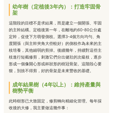
幼年樹（定植後3年內）：打造牢固骨
架
這階段的目標不是求結果，而是建立一個開張、牢固
的主幹結構。定植後第一年，在離地約60-80公分處
定幹，促使下方萌發側枝。選擇3-4個方向均勻、角
度開張（與主幹夾角大些較好）的側枝作為未來的主
枝培養，其他細弱的剪掉。後續幾年，持續對這些主
枝進行短截修剪，刺激它們分出健壯的次級枝，逐步
形成一個像開心形或杯狀形的樹冠骨架。這階段心要
狠，別捨不得剪，好的骨架是未來豐收的基礎。
成年結果樹（4年以上）：維持產量與
樹勢平衡
此時樹形已大致固定，修剪轉向精細化管理。每年採
收後的大修，我主要做這幾件事：