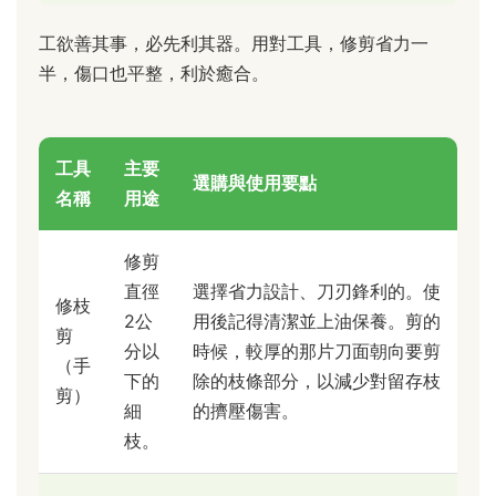
工欲善其事，必先利其器。用對工具，修剪省力一
半，傷口也平整，利於癒合。
工具
主要
選購與使用要點
名稱
用途
修剪
直徑
選擇省力設計、刀刃鋒利的。使
修枝
2公
用後記得清潔並上油保養。剪的
剪
分以
時候，較厚的那片刀面朝向要剪
（手
下的
除的枝條部分，以減少對留存枝
剪）
細
的擠壓傷害。
枝。