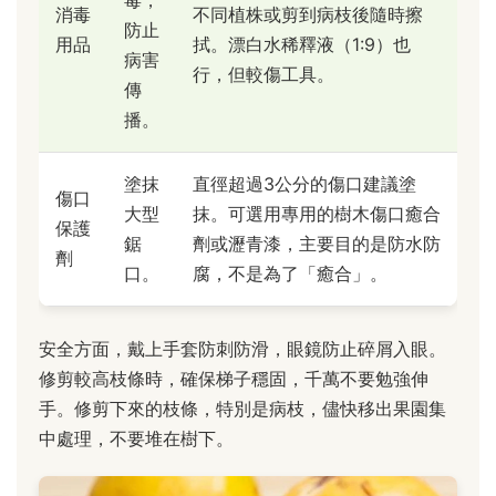
毒，
消毒
不同植株或剪到病枝後隨時擦
防止
用品
拭。漂白水稀釋液（1:9）也
病害
行，但較傷工具。
傳
播。
塗抹
直徑超過3公分的傷口建議塗
傷口
大型
抹。可選用專用的樹木傷口癒合
保護
鋸
劑或瀝青漆，主要目的是防水防
劑
口。
腐，不是為了「癒合」。
安全方面，戴上手套防刺防滑，眼鏡防止碎屑入眼。
修剪較高枝條時，確保梯子穩固，千萬不要勉強伸
手。修剪下來的枝條，特別是病枝，儘快移出果園集
中處理，不要堆在樹下。