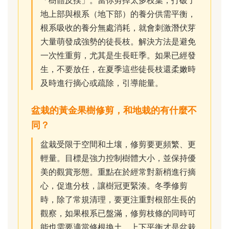
地上部與根系（地下部）的養分供需平衡，
根系吸收的養分無處消耗，就會刺激潛伏芽
大量萌發成強勢的徒長枝。解決方法是避免
一次性重剪，尤其是生長旺季。如果已經發
生，不要放任，在夏季這些徒長枝還柔嫩時
及時進行摘心或疏除，引導能量。
盆栽的黃金果樹修剪，和地栽的有什麼不
同？
盆栽受限于空間和土壤，修剪要更頻繁、更
輕量。目標是強力控制樹體大小，並保持優
美的觀賞形態。重點在於經常對新梢進行摘
心，促進分枝，讓樹冠更緊湊。冬季修剪
時，除了常規清理，要更注重對根部生長的
觀察，如果根系已盤滿，修剪枝條的同時可
能也需要適當修根換土，上下平衡才是盆栽