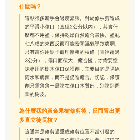
什麼嗎？
這點很多新手會過度緊張。對於修枝剪造成
的平滑小傷口（直徑2公分以內），其實什
麼都不用塗，保持乾燥自然癒合最快。塗亂
七八糟的東西反而可能密閉濕氣導致腐爛。
只有當你用鋸子處理較粗的枝條（直徑超過
3公分），傷口面積大、癒合慢，才需要塗
抹專用的樹木傷口保護劑，主要目的是隔絕
雨水和病菌，而不是促進癒合。切記，保護
劑只需薄薄一層塗在傷口木質部，別塗到周
圍的樹皮。
為什麼我的黃金果樹修剪後，反而冒出更
多直立徒長枝？
這通常是修剪過重或修剪位置不當引發的
「樹體反撲」。當你剪掉太多枝葉，打破了