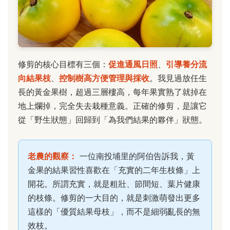
修剪的核心目標有三個：
促進通風日照
、
引導養分流
向結果枝
、
控制樹高方便管理與採收
。我見過放任生
長的黃金果樹，超過三層樓高，每年果實熟了就掉在
地上爛掉，完全失去栽種意義。正確的修剪，是讓它
從「野生狀態」回歸到「為我們結果的夥伴」狀態。
老農的觀察：
一位南投埔里的阿伯告訴我，黃
金果的結果習性喜歡在「充實的二年生枝條」上
開花。所謂充實，就是粗壯、節間短、葉片健康
的枝條。修剪的一大目的，就是刺激萌發出更多
這樣的「優質結果母枝」，而不是細弱亂長的無
效枝。