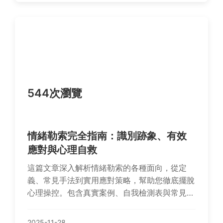
論是自由行還是跟團，都能找到有價值的信息。
544次瀏覽
情緒勒索完全指南：識別跡象、有效
應對與心理自救
這篇文章深入解析情緒勒索的各種面向，從定
義、常見手法到實用應對策略，幫助您徹底擺脫
心理操控。包含真實案例、自我檢測表與常見問
答，解決您在家庭、職場或親密關係中可能遇到
的困境，重拾人際自主權。
2025-11-28