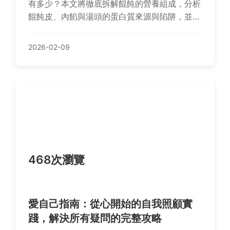
有多少？本文將徹底拆解餛飩的營養組成，分析
餛飩皮、內餡與湯頭的蛋白質來源與陷阱，並提
供外食族與自煮派如何聰明選擇與製作高蛋白、
低負擔餛飩的實用指南，讓你享受美食同時兼顧
2026-02-09
健康與體態管理。
468次瀏覽
愛自己指南：從心開始的自我照顧實
踐，解決所有疑問的完整攻略