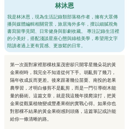
林沐恩
我是林沐恩，現為生活記錄類部落格作者，擁有大眾傳
播與媒體編輯相關背景，旅居海外多年，擅以細膩視角
書寫留學見聞、日常健身與影劇收藏。 專注記錄生活裡
的小美好，搭配淺談星座心態與綠植美學，希望用文字
陪讀者過上更有質感、更放鬆的日常。
第一次面對家裡那棵枝葉茂密卻只開零星幾朵花的黃
金果樹時，我完全不知道從何下手。胡亂剪了幾刀，
隔年收成反而更差。後來跟著幾位苗栗、南投的老果
農學習，才明白修剪不是亂剪，而是一門引導樹木能
量的藝術。這篇文章，就是我這幾年摸爬滾打，把黃
金果從觀葉植物變成豐產果樹的實戰心得。如果你也
對那棵不結果的黃金果樹感到頭痛，這篇筆記或許能
給你一條清晰的路。