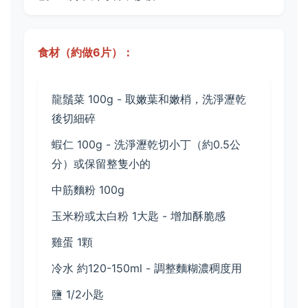
食材（約做6片）：
龍鬚菜 100g - 取嫩葉和嫩梢，洗淨瀝乾
後切細碎
蝦仁 100g - 洗淨瀝乾切小丁（約0.5公
分）或保留整隻小的
中筋麵粉 100g
玉米粉或太白粉 1大匙 - 增加酥脆感
雞蛋 1顆
冷水 約120-150ml - 調整麵糊濃稠度用
鹽 1/2小匙