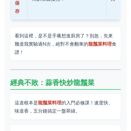
保
存
看到這裡，是不是手癢想進廚房了？別急，先來
幾道我實驗過N次，絕對不會翻車的
龍鬚菜料理
食
譜！
經典不敗：蒜香快炒龍鬚菜
這道根本是
龍鬚菜料理
的入門必修課！速度快、
味道香，五分鐘搞定一盤翠綠。