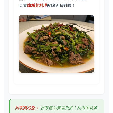
這道
龍鬚菜料理
配啤酒超對味！
阿明真心話：
沙茶醬品質差很多！我用牛頭牌