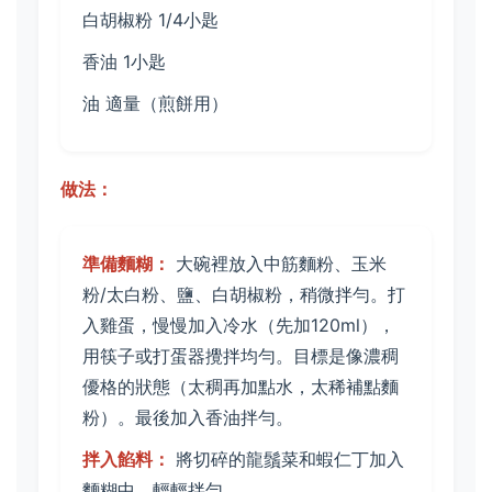
白胡椒粉 1/4小匙
香油 1小匙
油 適量（煎餅用）
做法：
準備麵糊：
大碗裡放入中筋麵粉、玉米
粉/太白粉、鹽、白胡椒粉，稍微拌勻。打
入雞蛋，慢慢加入冷水（先加120ml），
用筷子或打蛋器攪拌均勻。目標是像濃稠
優格的狀態（太稠再加點水，太稀補點麵
粉）。最後加入香油拌勻。
拌入餡料：
將切碎的龍鬚菜和蝦仁丁加入
麵糊中，輕輕拌勻。