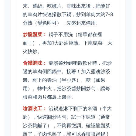
末、薑絲、辣椒片。香味出來後，把醃好
的羊肉片快速撥散下鍋，炒到羊肉大約7-8
分熟（變色即可），先盛起來備用。
炒龍鬚菜：
鍋子不用洗（精華都在裡
面！），再加1大匙油燒熱。下龍鬚菜，大
火快炒。
合體調味：
龍鬚菜炒到稍微軟化時，把炒
過的羊肉倒回鍋中。接著！加入靈魂沙茶
醬、剩下的醬油（半小匙）、糖（如果
用）。轉中火，把沙茶醬炒開炒勻，讓每
根菜和肉片都裹上醬香。
嗆酒收工：
沿鍋邊淋下剩下的米酒（半大
匙），快速翻炒均勻。試一下味道（通常
沙茶夠鹹了），不夠再微調。確認龍鬚菜
熟了，羊肉也熟了，就可以香噴噴起鍋！