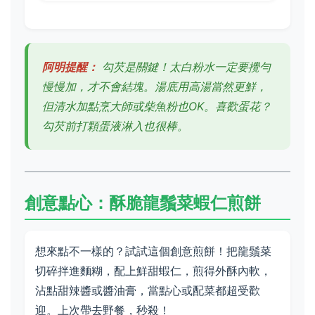
阿明提醒：
勾芡是關鍵！太白粉水一定要攪勻
慢慢加，才不會結塊。湯底用高湯當然更鮮，
但清水加點烹大師或柴魚粉也OK。喜歡蛋花？
勾芡前打顆蛋液淋入也很棒。
創意點心：酥脆龍鬚菜蝦仁煎餅
想來點不一樣的？試試這個創意煎餅！把龍鬚菜
切碎拌進麵糊，配上鮮甜蝦仁，煎得外酥內軟，
沾點甜辣醬或醬油膏，當點心或配菜都超受歡
迎。上次帶去野餐，秒殺！