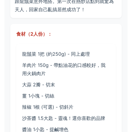
跟龍鬚菜意外地搭。第一次在熱炒店點到就驚為
天人，回家自己亂搞居然成功了！
食材（2人份）：
龍鬚菜 1把 (約250g) - 同上處理
羊肉片 150g - 帶點油花的口感較好，我
用火鍋肉片
大蒜 2瓣 - 切末
薑 1小塊 - 切絲
辣椒 1根 (可選) - 切斜片
沙茶醬 1.5大匙 - 靈魂！選你喜歡的品牌
醬油 1小匙 - 提鹹增色