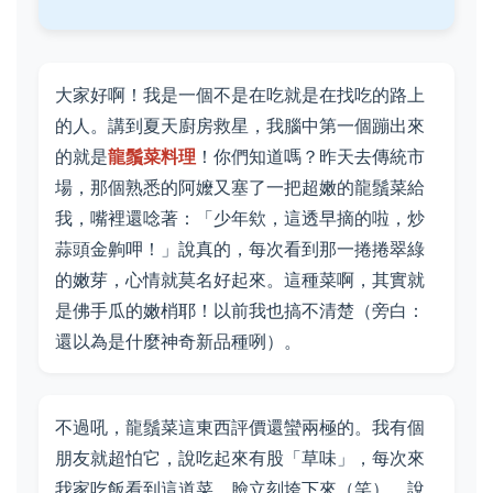
大家好啊！我是一個不是在吃就是在找吃的路上
的人。講到夏天廚房救星，我腦中第一個蹦出來
的就是
龍鬚菜料理
！你們知道嗎？昨天去傳統市
場，那個熟悉的阿嬤又塞了一把超嫩的龍鬚菜給
我，嘴裡還唸著：「少年欸，這透早摘的啦，炒
蒜頭金齁呷！」說真的，每次看到那一捲捲翠綠
的嫩芽，心情就莫名好起來。這種菜啊，其實就
是佛手瓜的嫩梢耶！以前我也搞不清楚（旁白：
還以為是什麼神奇新品種咧）。
不過吼，龍鬚菜這東西評價還蠻兩極的。我有個
朋友就超怕它，說吃起來有股「草味」，每次來
我家吃飯看到這道菜，臉立刻垮下來（笑）。說