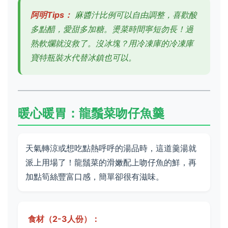
阿明Tips：
麻醬汁比例可以自由調整，喜歡酸
多點醋，愛甜多加糖。燙菜時間寧短勿長！過
熟軟爛就沒救了。沒冰塊？用冷凍庫的冷凍庫
寶特瓶裝水代替冰鎮也可以。
暖心暖胃：龍鬚菜吻仔魚羹
天氣轉涼或想吃點熱呼呼的湯品時，這道羹湯就
派上用場了！龍鬚菜的滑嫩配上吻仔魚的鮮，再
加點筍絲豐富口感，簡單卻很有滋味。
食材（2-3人份）：