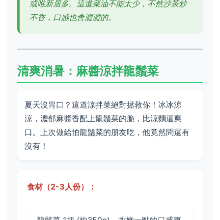
或唯新居多。這道菜油不能太少，不然沙茶炒
不香，口感也會澀澀的。
清爽消暑：麻醬涼拌龍鬚菜
夏天沒胃口？這道涼拌菜絕對拯救你！冰冰涼
涼，濃郁麻醬香配上龍鬚菜的脆，比涼麵還爽
口。上次做給怕龍鬚菜的朋友吃，他竟然問還有
沒有！
食材（2-3人份）：
龍鬚菜 1把 (約350g) - 挑嫩一點的口感更