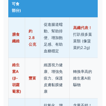
可食
部分)
促進腸道蠕
高纖代表！
約
動、幫助排
膳食
打趴很多葉
2.8
便、增加飽
纖維
菜類 (像菠
公克
足感、有助
菜約2.2g)
血糖穩定
維生
維護視力健
素A
康、增強免
轉換率高的
(β-
豐富
疫力、保護
維生素A前
胡蘿
皮膚黏膜健
驅物
蔔素)
康
抗氧化、增
含量不錯！