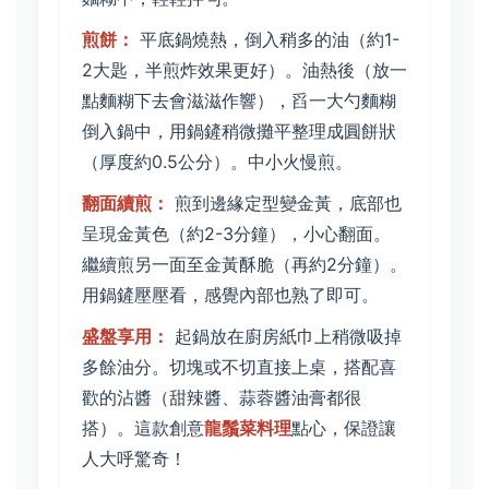
煎餅：
平底鍋燒熱，倒入稍多的油（約1-
2大匙，半煎炸效果更好）。油熱後（放一
點麵糊下去會滋滋作響），舀一大勺麵糊
倒入鍋中，用鍋鏟稍微攤平整理成圓餅狀
（厚度約0.5公分）。中小火慢煎。
翻面續煎：
煎到邊緣定型變金黃，底部也
呈現金黃色（約2-3分鐘），小心翻面。
繼續煎另一面至金黃酥脆（再約2分鐘）。
用鍋鏟壓壓看，感覺內部也熟了即可。
盛盤享用：
起鍋放在廚房紙巾上稍微吸掉
多餘油分。切塊或不切直接上桌，搭配喜
歡的沾醬（甜辣醬、蒜蓉醬油膏都很
搭）。這款創意
龍鬚菜料理
點心，保證讓
人大呼驚奇！