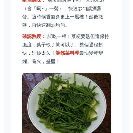
嗆酒調味：
沿著鍋邊淋下那一大匙米酒
（會「唰~」一聲），快速炒勻讓酒蒸
發。這時候香氣會更上一層樓！然後撒
鹽，再快速翻炒均勻。
確認熟度：
試吃一根！菜梗要熟但還保持
脆度，葉子軟了就可以了。整個過程超
快，別炒太久！
龍鬚菜料理
最怕變黃變
爛。關火，盛盤！