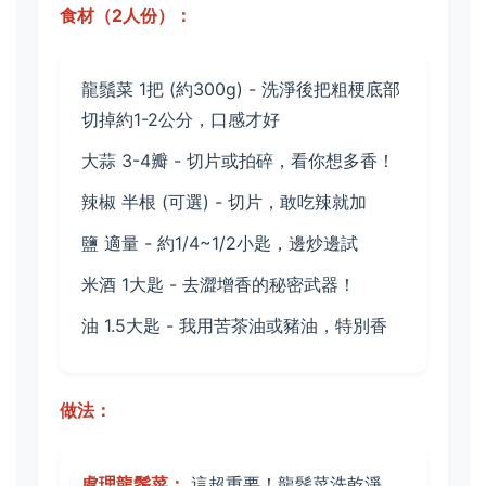
食材（2人份）：
龍鬚菜 1把 (約300g) - 洗淨後把粗梗底部
切掉約1-2公分，口感才好
大蒜 3-4瓣 - 切片或拍碎，看你想多香！
辣椒 半根 (可選) - 切片，敢吃辣就加
鹽 適量 - 約1/4~1/2小匙，邊炒邊試
米酒 1大匙 - 去澀增香的秘密武器！
油 1.5大匙 - 我用苦茶油或豬油，特別香
做法：
處理龍鬚菜：
這超重要！龍鬚菜洗乾淨，