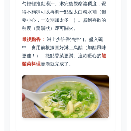
勺輕輕推動湯汁。淋完後觀察濃稠度，覺
得不夠稠可以再調一點點太白粉水補（但
要小心，一次別加太多！）。煮到喜歡的
稠度（羹湯狀）即可關火。
最後點香：
淋上少許香油拌勻。盛入碗
中，食用前根據喜好淋上烏醋（加醋風味
更佳！），撒點香菜更讚。這款暖心的
龍
鬚菜料理
羹湯就完成了。