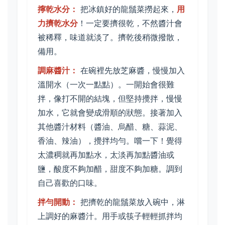
擰乾水分：
把冰鎮好的龍鬚菜撈起來，
用
力擠乾水分
！一定要擠很乾，不然醬汁會
被稀釋，味道就淡了。擠乾後稍微撥散，
備用。
調麻醬汁：
在碗裡先放芝麻醬，慢慢加入
溫開水（一次一點點）。一開始會很難
拌，像打不開的結塊，但堅持攪拌，慢慢
加水，它就會變成滑順的狀態。接著加入
其他醬汁材料（醬油、烏醋、糖、蒜泥、
香油、辣油），攪拌均勻。嚐一下！覺得
太濃稠就再加點水，太淡再加點醬油或
鹽，酸度不夠加醋，甜度不夠加糖。調到
自己喜歡的口味。
拌勻開動：
把擠乾的龍鬚菜放入碗中，淋
上調好的麻醬汁。用手或筷子輕輕抓拌均