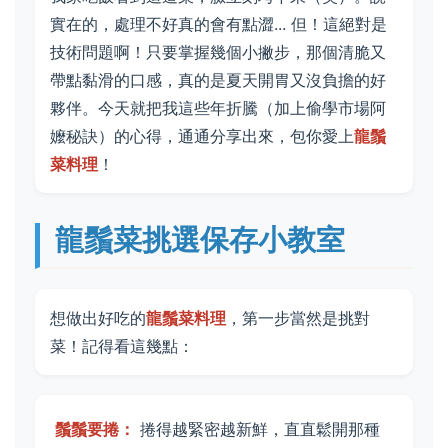
實在的，處理不好真的會有點澀... 但！這絕對是
技術問題啊！只要掌握幾個小撇步，那個清脆又
帶點黏滑的口感，真的是夏天開胃又沒負擔的好
夥伴。今天就把我這些年折騰（加上偷學市場阿
嬤秘訣）的心得，通通分享出來，包你愛上
龍鬚
菜料理
！
龍鬚菜挑選保存小教室
想做出好吃的
龍鬚菜料理
，第一步當然是挑對
菜！記得看這幾點：
鬚鬚要捲：
捲得越緊密越新鮮，直直鬆開那種