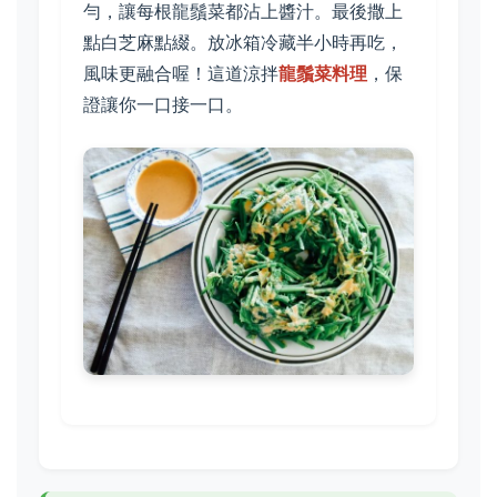
勻，讓每根龍鬚菜都沾上醬汁。最後撒上
點白芝麻點綴。放冰箱冷藏半小時再吃，
風味更融合喔！這道涼拌
龍鬚菜料理
，保
證讓你一口接一口。