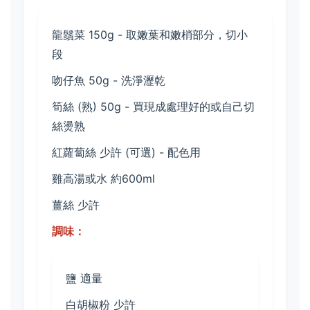
龍鬚菜 150g - 取嫩葉和嫩梢部分，切小
段
吻仔魚 50g - 洗淨瀝乾
筍絲 (熟) 50g - 買現成處理好的或自己切
絲燙熟
紅蘿蔔絲 少許 (可選) - 配色用
雞高湯或水 約600ml
薑絲 少許
調味：
鹽 適量
白胡椒粉 少許