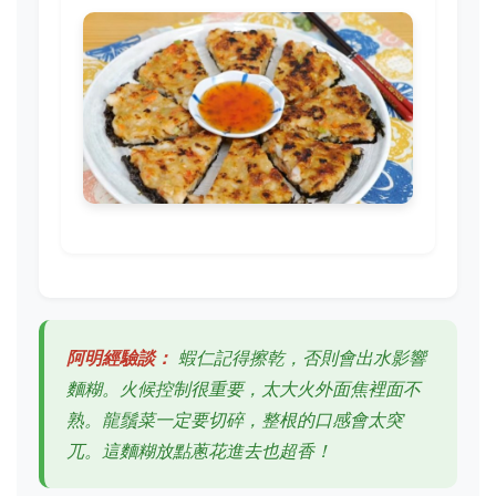
阿明經驗談：
蝦仁記得擦乾，否則會出水影響
麵糊。火候控制很重要，太大火外面焦裡面不
熟。龍鬚菜一定要切碎，整根的口感會太突
兀。這麵糊放點蔥花進去也超香！