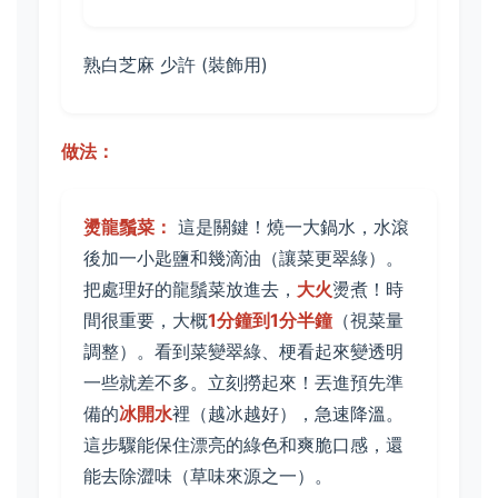
熟白芝麻 少許 (裝飾用)
做法：
燙龍鬚菜：
這是關鍵！燒一大鍋水，水滾
後加一小匙鹽和幾滴油（讓菜更翠綠）。
把處理好的龍鬚菜放進去，
大火
燙煮！時
間很重要，大概
1分鐘到1分半鐘
（視菜量
調整）。看到菜變翠綠、梗看起來變透明
一些就差不多。立刻撈起來！丟進預先準
備的
冰開水
裡（越冰越好），急速降溫。
這步驟能保住漂亮的綠色和爽脆口感，還
能去除澀味（草味來源之一）。