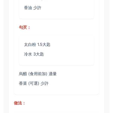
香油 少許
勾芡：
太白粉 1.5大匙
冷水 3大匙
烏醋 (食用前加) 適量
香菜 (可選) 少許
做法：