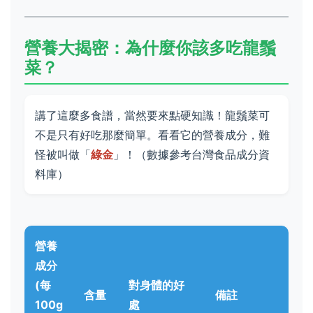
營養大揭密：為什麼你該多吃龍鬚
菜？
講了這麼多食譜，當然要來點硬知識！龍鬚菜可
不是只有好吃那麼簡單。看看它的營養成分，難
怪被叫做「
綠金
」！（數據參考台灣食品成分資
料庫）
營養
成分
(每
對身體的好
含量
備註
100g
處