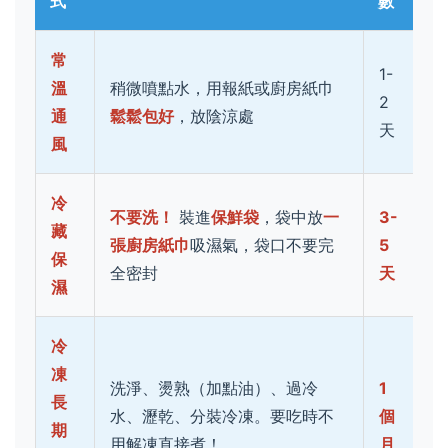
式
數
常
1-
溫
稍微噴點水，用報紙或廚房紙巾
2
通
鬆鬆包好
，放陰涼處
天
風
冷
不要洗！
裝進
保鮮袋
，袋中放
一
3-
藏
張廚房紙巾
吸濕氣，袋口不要完
5
保
全密封
天
濕
冷
凍
洗淨、燙熟（加點油）、過冷
1
長
水、瀝乾、分裝冷凍。要吃時不
個
期
用解凍直接煮！
月