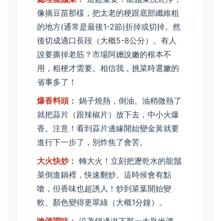
像摘豆苗那樣，把太老的梗跟底部纖維粗
的地方(通常是最後1-2節)折掉或切掉。然
後切成適口長段（大概5-8公分）。有人
說要撕掉老筋？市場阿嬤說嫩的根本不
用，粗梗才需要。相信我，挑菜時選嫩的
省事多了！
爆香料頭：
鍋子燒熱，倒油。油稍微熱了
就把蒜片（跟辣椒片）放下去，中小火爆
香。注意！看到蒜片邊緣開始變金黃就要
進行下一步了，別炸焦了會苦。
大火快炒：
轉大火！立刻把瀝乾水的龍鬚
菜倒進鍋裡，快速翻炒。這時候會有點
嗆，但香味也超誘人！炒到菜葉開始變
軟、顏色變得更翠綠（大概1分鐘）。