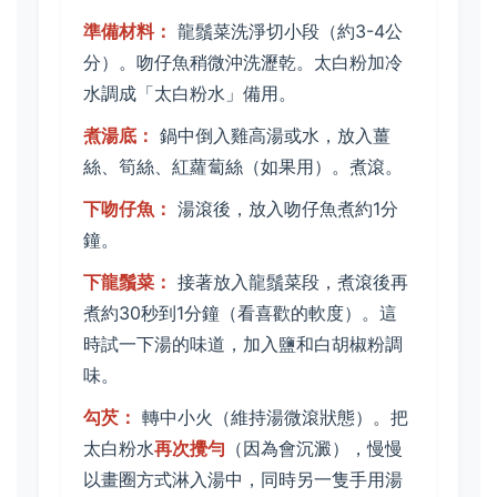
準備材料：
龍鬚菜洗淨切小段（約3-4公
分）。吻仔魚稍微沖洗瀝乾。太白粉加冷
水調成「太白粉水」備用。
煮湯底：
鍋中倒入雞高湯或水，放入薑
絲、筍絲、紅蘿蔔絲（如果用）。煮滾。
下吻仔魚：
湯滾後，放入吻仔魚煮約1分
鐘。
下龍鬚菜：
接著放入龍鬚菜段，煮滾後再
煮約30秒到1分鐘（看喜歡的軟度）。這
時試一下湯的味道，加入鹽和白胡椒粉調
味。
勾芡：
轉中小火（維持湯微滾狀態）。把
太白粉水
再次攪勻
（因為會沉澱），慢慢
以畫圈方式淋入湯中，同時另一隻手用湯