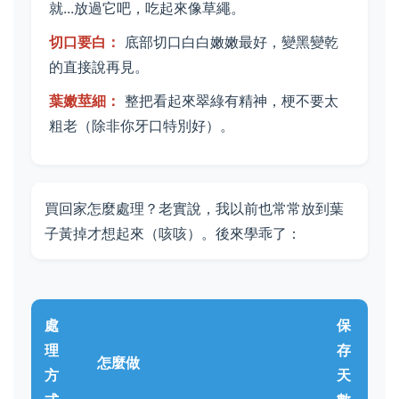
就...放過它吧，吃起來像草繩。
切口要白：
底部切口白白嫩嫩最好，變黑變乾
的直接說再見。
葉嫩莖細：
整把看起來翠綠有精神，梗不要太
粗老（除非你牙口特別好）。
買回家怎麼處理？老實說，我以前也常常放到葉
子黃掉才想起來（咳咳）。後來學乖了：
處
保
理
存
怎麼做
方
天