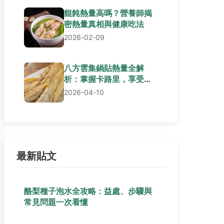
餛飩熱量高嗎？營養師揭
密熱量真相與健康吃法
2026-02-09
八方雲集鍋貼熱量全解
析：掌握卡路里，享受美
食無負擔
2026-04-10
最新貼文
酪梨種子泡水全攻略：益處、步驟與
常見問題一次看懂