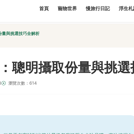
首頁
寵物世界
慢旅行日記
浮生札
份量與挑選技巧全解析
：聰明攝取份量與挑選
8
瀏覽次數：614