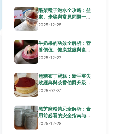
酪梨種子泡水全攻略：益
處、步驟與常見問題一次
看懂
2025-12-25
牛奶果的功效全解析：營
養價值、健康益處與食用
指南
2025-12-27
焦糖布丁蛋糕：新手零失
敗經典與茶香伯爵升級食
譜、獨家心得與常見問答
2025-07-31
黑芝麻粉禁忌全解析：食
用前必看的安全指南与常
见问题
2025-12-28