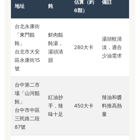
估算（約
備註
地址
飩
6顆）
台北永康街
「東門餛
鮮肉餛
湯頭較清
飩」
飩湯，
280大卡
淡，適合
台北市大安
湯頭清
少油需求
區永康街15
甜
號
台中第二市
場「山河餛
紅油抄
辣油和醬
飩」
手，辣
450大卡
料推高熱
台中市中區
味十足
量
三民路二段
87號