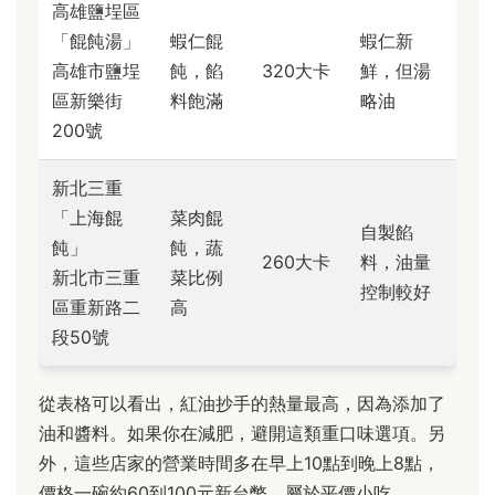
高雄鹽埕區
「餛飩湯」
蝦仁餛
蝦仁新
高雄市鹽埕
飩，餡
320大卡
鮮，但湯
區新樂街
料飽滿
略油
200號
新北三重
「上海餛
菜肉餛
自製餡
飩」
飩，蔬
260大卡
料，油量
新北市三重
菜比例
控制較好
區重新路二
高
段50號
從表格可以看出，紅油抄手的熱量最高，因為添加了
油和醬料。如果你在減肥，避開這類重口味選項。另
外，這些店家的營業時間多在早上10點到晚上8點，
價格一碗約60到100元新台幣，屬於平價小吃。