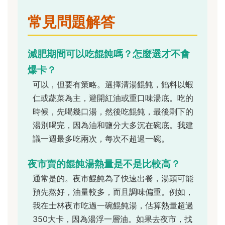
常見問題解答
減肥期間可以吃餛飩嗎？怎麼選才不會
爆卡？
可以，但要有策略。選擇清湯餛飩，餡料以蝦
仁或蔬菜為主，避開紅油或重口味湯底。吃的
時候，先喝幾口湯，然後吃餛飩，最後剩下的
湯別喝完，因為油和鹽分大多沉在碗底。我建
議一週最多吃兩次，每次不超過一碗。
夜市賣的餛飩湯熱量是不是比較高？
通常是的。夜市餛飩為了快速出餐，湯頭可能
預先熬好，油量較多，而且調味偏重。例如，
我在士林夜市吃過一碗餛飩湯，估算熱量超過
350大卡，因為湯浮一層油。如果去夜市，找