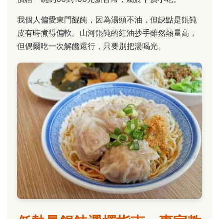
我個人偏愛東門餛飩，因為湯頭不油，但缺點是餛飩
皮有時煮得偏軟。山河餛飩的紅油抄手雖然熱量高，
但偶爾吃一次解饞還行，只要別把湯喝光。