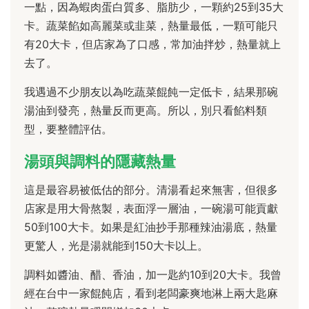
一點，因為蝦肉蛋白質多、脂肪少，一顆約25到35大
卡。蔬菜餡如高麗菜或韭菜，熱量最低，一顆可能只
有20大卡，但店家為了口感，常加油拌炒，熱量就上
去了。
我遇過不少朋友以為吃蔬菜餛飩一定低卡，結果那碗
湯油到發亮，熱量反而更高。所以，別只看餡料類
型，要整體評估。
湯頭與調料的隱藏熱量
這是最容易被低估的部分。清湯看起來無害，但很多
店家是用大骨熬製，表面浮一層油，一碗湯可能貢獻
50到100大卡。如果是紅油抄手那種辣油湯底，熱量
更驚人，光是湯就能到150大卡以上。
調料如醬油、醋、香油，加一匙約10到20大卡。我曾
經在台中一家餛飩店，看到老闆豪爽地淋上兩大匙麻