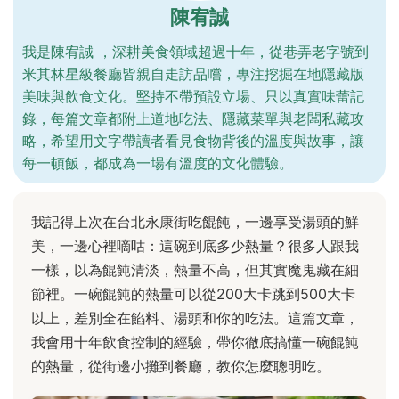
陳宥誠
我是陳宥誠 ，深耕美食領域超過十年，從巷弄老字號到
米其林星級餐廳皆親自走訪品嚐，專注挖掘在地隱藏版
美味與飲食文化。堅持不帶預設立場、只以真實味蕾記
錄，每篇文章都附上道地吃法、隱藏菜單與老闆私藏攻
略，希望用文字帶讀者看見食物背後的溫度與故事，讓
每一頓飯，都成為一場有溫度的文化體驗。
我記得上次在台北永康街吃餛飩，一邊享受湯頭的鮮
美，一邊心裡嘀咕：這碗到底多少熱量？很多人跟我
一樣，以為餛飩清淡，熱量不高，但其實魔鬼藏在細
節裡。一碗餛飩的熱量可以從200大卡跳到500大卡
以上，差別全在餡料、湯頭和你的吃法。這篇文章，
我會用十年飲食控制的經驗，帶你徹底搞懂一碗餛飩
的熱量，從街邊小攤到餐廳，教你怎麼聰明吃。