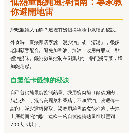
低熱量餛飩選擇指南：專家教
你避開地雷
想吃餛飩又怕胖？這裡有幾個從經驗中累積的秘訣。
外食時，直接跟店家說「湯少油」或「清湯」，很多
老闆願意配合。避免加香油、辣油，改用白醋或一點
醬油提味。餛飩數量控制在5顆以內，搭配燙青菜，增
加飽足感。
自製低卡餛飩的秘訣
自己包餛飩最能控制熱量。我用瘦肉餡（豬後腿肉，
脂肪少），混合高麗菜和香菇，不加肥油。皮選薄一
點的，減少澱粉攝取。湯底用雞骨熬煮後冷藏，去掉
上層凝固的油脂，這樣一碗自製餛飩熱量可以壓到
200大卡以下。