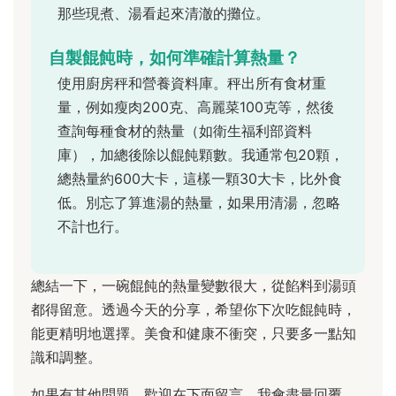
那些現煮、湯看起來清澈的攤位。
自製餛飩時，如何準確計算熱量？
使用廚房秤和營養資料庫。秤出所有食材重
量，例如瘦肉200克、高麗菜100克等，然後
查詢每種食材的熱量（如衛生福利部資料
庫），加總後除以餛飩顆數。我通常包20顆，
總熱量約600大卡，這樣一顆30大卡，比外食
低。別忘了算進湯的熱量，如果用清湯，忽略
不計也行。
總結一下，一碗餛飩的熱量變數很大，從餡料到湯頭
都得留意。透過今天的分享，希望你下次吃餛飩時，
能更精明地選擇。美食和健康不衝突，只要多一點知
識和調整。
如果有其他問題，歡迎在下面留言，我會盡量回覆。