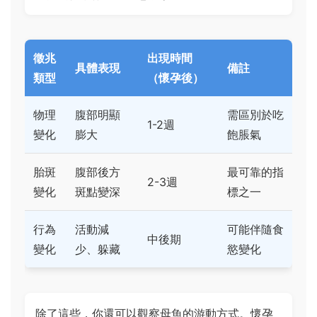
徵兆
出現時間
具體表現
備註
類型
（懷孕後）
物理
腹部明顯
需區別於吃
1-2週
變化
膨大
飽脹氣
胎斑
腹部後方
最可靠的指
2-3週
變化
斑點變深
標之一
行為
活動減
可能伴隨食
中後期
變化
少、躲藏
慾變化
除了這些，你還可以觀察母魚的游動方式。懷孕