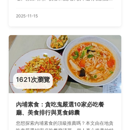
規劃和常見問答。無論是第一次來基隆或想深度
探索，都能找到實用資訊，讓你輕鬆規劃完美美
2025-11-15
食之旅。
1621次瀏覽
內埔素食：貪吃鬼嚴選10家必吃餐
廳、美食排行與覓食錦囊
您想探索內埔素食的頂級推薦嗎？本文由在地貪