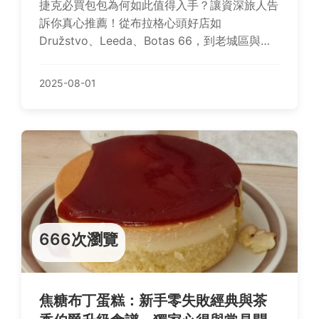
捷克必買包包為何如此值得入手？讓資深旅人告
訴你真心推薦！從布拉格心頭好店如
Družstvo、Leeda、Botas 66，到老城區與小
城區的隱藏手工小店，再延伸卡羅維瓦利Moser
水晶與當地精品巡禮；內含熱門品牌價格指南懶
2025-08-01
人包、聰明購物秘訣與實用Q&A解答，助你輕鬆
挖寶精明消費！
666次瀏覽
焦糖布丁蛋糕：新手零失敗經典與茶