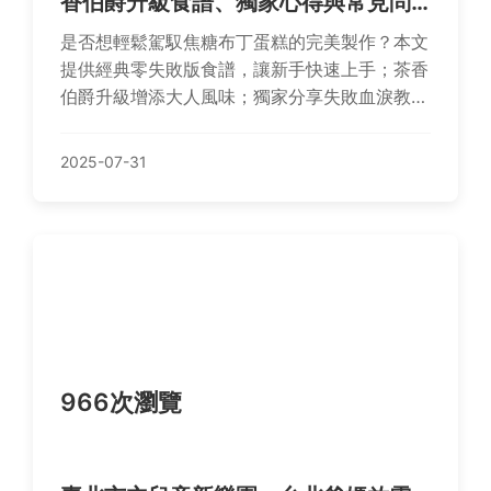
香伯爵升級食譜、獨家心得與常見問
答
是否想輕鬆駕馭焦糖布丁蛋糕的完美製作？本文
提供經典零失敗版食譜，讓新手快速上手；茶香
伯爵升級增添大人風味；獨家分享失敗血淚教
訓，助您避開陷阱；還有常見問題快問快答，解
答所有疑惑，讓您享受優雅甜點時光！
2025-07-31
966次瀏覽