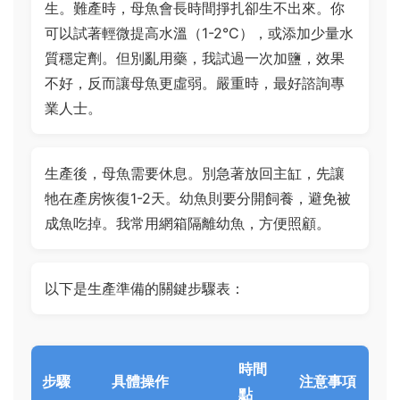
生。難產時，母魚會長時間掙扎卻生不出來。你
可以試著輕微提高水溫（1-2°C），或添加少量水
質穩定劑。但別亂用藥，我試過一次加鹽，效果
不好，反而讓母魚更虛弱。嚴重時，最好諮詢專
業人士。
生產後，母魚需要休息。別急著放回主缸，先讓
牠在產房恢復1-2天。幼魚則要分開飼養，避免被
成魚吃掉。我常用網箱隔離幼魚，方便照顧。
以下是生產準備的關鍵步驟表：
時間
步驟
具體操作
注意事項
點