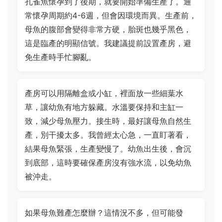
孔雀魚懷孕到了後期，就要開始準備生產了。通
常懷孕周期約4-6週，但會因環境而異。生產前，
母魚的腹部會變得非常方硬，胎斑也幾乎黑色，
這是臨產的明顯信號。我建議提前設置產房，避
免生產時手忙腳亂。
產房可以用隔離盒或小缸，裡面放一些細葉水
草，讓幼魚有地方躲藏。水溫要保持和主缸一
致，減少母魚壓力。接生時，最好讓母魚自然生
產，別干擾太多。我曾經太心急，一直盯著看，
結果母魚緊張，生產變慢了。幼魚出生後，會沉
到底部，這時要確保產房沒有強水流，以免幼魚
被沖走。
如果母魚難產怎麼辦？這情況不多，但可能發