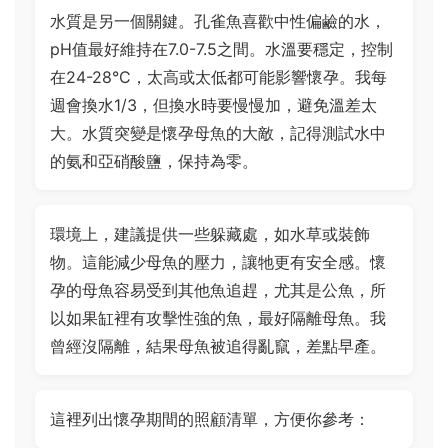
水質是另一個關鍵。孔雀魚喜歡中性偏鹼的水，
pH值最好維持在7.0-7.5之間。水溫要穩定，控制
在24-28°C，太高或太低都可能影響懷孕。我每
週會換水1/3，但換水時要慢慢加，避免溫差太
大。水質突變是懷孕母魚的大敵，記得測試水中
的氨和亞硝酸鹽，保持為零。
環境上，建議提供一些躲藏處，如水草或裝飾
物。這能減少母魚的壓力，讓牠更有安全感。懷
孕的母魚容易受到其他魚追趕，尤其是公魚，所
以如果缸裡有攻擊性強的魚，最好隔離母魚。我
曾經沒隔離，結果母魚被追得亂竄，差點早產。
這裡列出懷孕期間的照顧清單，方便你參考：