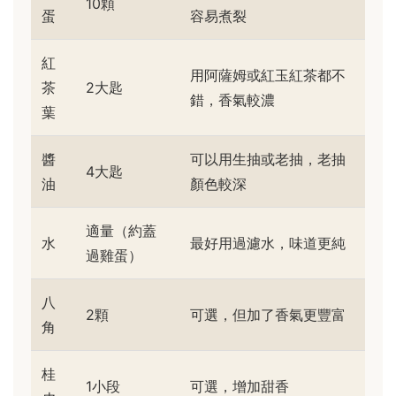
10顆
蛋
容易煮裂
紅
用阿薩姆或紅玉紅茶都不
茶
2大匙
錯，香氣較濃
葉
醬
可以用生抽或老抽，老抽
4大匙
油
顏色較深
適量（約蓋
水
最好用過濾水，味道更純
過雞蛋）
八
2顆
可選，但加了香氣更豐富
角
桂
1小段
可選，增加甜香