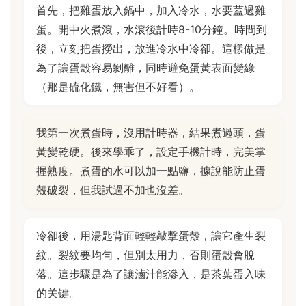
首先，把雞蛋放入鍋中，加入冷水，水要蓋過雞
蛋。開中火煮滾，水滾後計時8-10分鐘。時間到
後，立刻把蛋撈出，放進冷水中冷卻。這樣做是
為了讓蛋殼容易剝離，同時避免蛋黃表面變綠
（那是硫化鐵，無害但不好看）。
我第一次煮蛋時，沒用計時器，結果煮過頭，蛋
黃變乾硬。後來學乖了，設定手機計時，完美掌
握熟度。煮蛋的水可以加一點鹽，據說能防止蛋
殼破裂，但我試過不加也沒差。
冷卻後，用湯匙背面輕輕敲擊蛋殼，讓它產生裂
紋。裂紋要均勻，但別太用力，否則蛋殼會脫
落。這步驟是為了讓滷汁能滲入，是茶葉蛋入味
的关键。