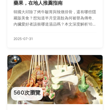
藥果，在地人推薦指南
韓國大邱除了烤牛皺胃與辣燉排骨，還有哪些隱
藏版美食？想知道半月堂蒸餃為何被譽為傳奇、
內臟愛好者該衝哪道湯品嗎？本文深度解析10大
必嘗經典，從暖胃烤魚板湯到酥脆炸甜餅，帶你
吃遍大邱饕客天堂！
2025-07-31
560次瀏覽