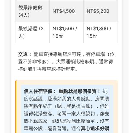
觀景家庭房
NT$4,500
NT$5,200
(4人)
景觀湯屋 (2
NT$1,500 /
NT$1,800 /
人)
1.5hr
1.5hr
交通：
開車直接導航店名可達，有停車場（位
置不算非常多）。大眾運輸比較麻煩，通常得
搭到埔里再轉車或搭計程車。
個人住宿評價：
重點就是那個泉質！
純
度沒話說，愛湯如我的人會感動。房間裝
潢有點年紀了（嗯，就是復古風），但維
護得乾淨整潔。老闆一家人很親切，像去
鄉下親戚家。缺點是設施比較簡單，沒有
華麗公設，隔音普通。適合
真心追求好湯