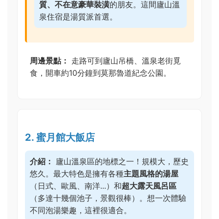
質、不在意豪華裝潢
的朋友。這間廬山溫
泉住宿是湯質派首選。
周邊景點：
走路可到廬山吊橋、溫泉老街覓
食，開車約10分鐘到莫那魯道紀念公園。
2. 蜜月館大飯店
介紹：
廬山溫泉區的地標之一！規模大，歷史
悠久。最大特色是擁有各種
主題風格的湯屋
（日式、歐風、南洋...）和
超大露天風呂區
（多達十幾個池子，景觀很棒）。想一次體驗
不同泡湯樂趣，這裡很適合。