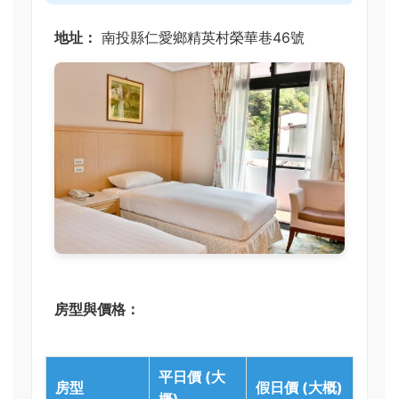
地址：
南投縣仁愛鄉精英村榮華巷46號
房型與價格：
平日價 (大
房型
假日價 (大概)