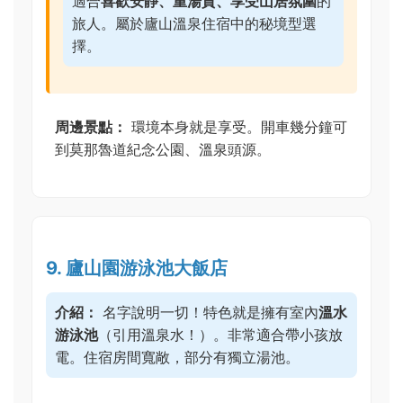
適合
喜歡安靜、重湯質、享受山居氛圍
的
旅人。屬於廬山溫泉住宿中的秘境型選
擇。
周邊景點：
環境本身就是享受。開車幾分鐘可
到莫那魯道紀念公園、溫泉頭源。
9. 廬山園游泳池大飯店
介紹：
名字說明一切！特色就是擁有室內
溫水
游泳池
（引用溫泉水！）。非常適合帶小孩放
電。住宿房間寬敞，部分有獨立湯池。