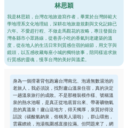
林思穎
我是林思穎，台灣在地旅遊寫作者，畢業於台灣師範大
學地理系文化地理組，深耕在地旅遊規劃與文化記錄已
六年。不愛趕行程、不做走馬觀花的攻略，專注發掘台
灣各縣市小眾路線，從巷弄小吃的香氣到老建築的溫
度，從在地人的生活日常到質感住宿的細節，用文字與
鏡頭，以五感收藏每座小城的獨特故事，陪同樣追求旅
行質感的靈魂，慢享台灣的美好與溫柔。
身為一個揹著背包跑遍台灣南北、泡過無數湯池的
老旅人，我必須說，找對廬山溫泉住宿，真的決定
一趟溫泉旅行的成敗。不是那種裝模作樣、號稱溫
泉的熱水池喔，是真正從地底冒出來、帶著礦物氣
息的真溫泉！廬山這地方，得天獨厚，泉質好得沒
話說（碳酸氫鈉泉，俗稱美人湯啦），群山環抱，
雲霧繚繞，泡湯氛圍感直接拉滿。但問題來了，網