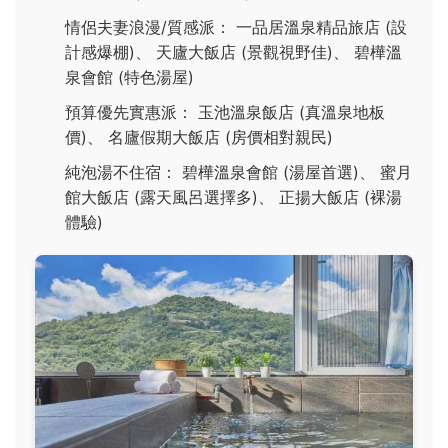
情侶夫妻浪漫/質感派： 一品居溫泉精品旅店 (設
計感爆棚)、 天廬大飯店 (景觀視野佳)、 碧樺溫
泉會館 (特色湯屋)
預算優先實惠派： 玉池溫泉飯店 (真溫泉地板
價)、 名廬假期大飯店 (房價相對親民)
純泡湯不住宿： 碧樺溫泉會館 (湯屋首選)、 蜜月
館大飯店 (露天風呂選擇多)、 正揚大飯店 (裸湯
體驗)