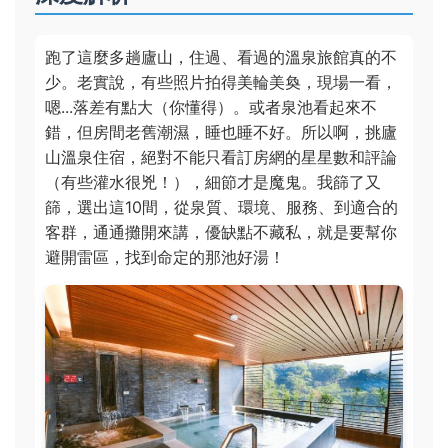
跑了這麼多趟廬山，住過、看過的溫泉旅館真的不
少。老實說，有些照片拍得美輪美奐，現場一看，
嗯...落差有點大（你懂得）。或者泉池看起來不
錯，但房間老舊潮濕，睡也睡不好。所以啊，挑廬
山溫泉住宿，絕對不能只看訂房網的星星數和評論
（有些灌水很兇！），細節才是魔鬼。我篩了又
篩，選出這10間，從泉質、環境、服務、到適合的
客群，通通攤開來講，優缺點不藏私，就是要幫你
避開雷區，找到命定的那池好湯！