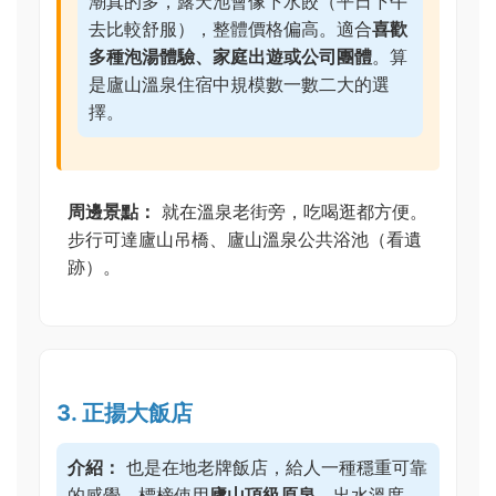
潮真的多，露天池會像下水餃（平日下午
去比較舒服），整體價格偏高。適合
喜歡
多種泡湯體驗、家庭出遊或公司團體
。算
是廬山溫泉住宿中規模數一數二大的選
擇。
周邊景點：
就在溫泉老街旁，吃喝逛都方便。
步行可達廬山吊橋、廬山溫泉公共浴池（看遺
跡）。
3. 正揚大飯店
介紹：
也是在地老牌飯店，給人一種穩重可靠
的感覺。標榜使用
廬山頂級原泉
，出水溫度