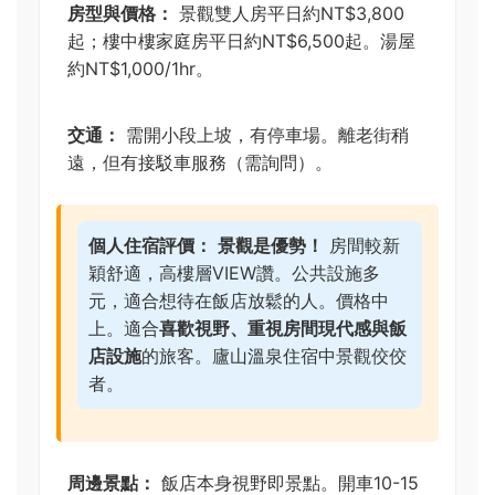
房型與價格：
景觀雙人房平日約NT$3,800
起；樓中樓家庭房平日約NT$6,500起。湯屋
約NT$1,000/1hr。
交通：
需開小段上坡，有停車場。離老街稍
遠，但有接駁車服務（需詢問）。
個人住宿評價：
景觀是優勢！
房間較新
穎舒適，高樓層VIEW讚。公共設施多
元，適合想待在飯店放鬆的人。價格中
上。適合
喜歡視野、重視房間現代感與飯
店設施
的旅客。廬山溫泉住宿中景觀佼佼
者。
周邊景點：
飯店本身視野即景點。開車10-15