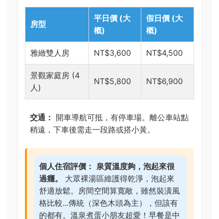
平日價 (大
假日價 (大
房型
概)
概)
雅緻雙人房
NT$3,600
NT$4,500
景觀家庭房 (4
NT$5,800
NT$6,900
人)
交通：
開車導航可抵，有停車場。離公車站點
稍遠，下車後需走一段路或搭小黃。
個人住宿評價：
泉質溫度夠，泡起來很
過癮。
大眾裸湯區維護得乾淨，泡起來
舒適放鬆。房間空間算寬敞，雖然裝潢風
格比較...傳統（深色木頭為主），但該有
的都有。溫泉煮蛋小朋友超愛！早餐是中