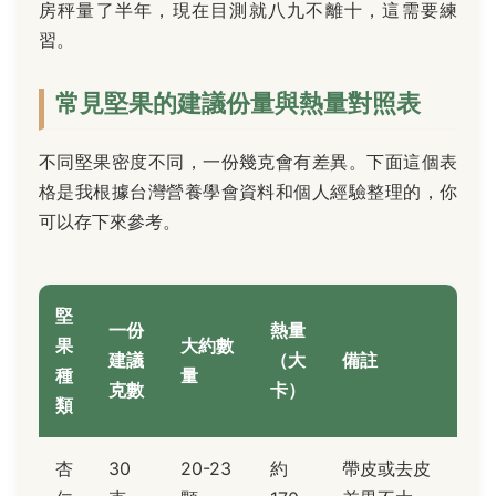
房秤量了半年，現在目測就八九不離十，這需要練
習。
常見堅果的建議份量與熱量對照表
不同堅果密度不同，一份幾克會有差異。下面這個表
格是我根據台灣營養學會資料和個人經驗整理的，你
可以存下來參考。
堅
一份
熱量
果
大約數
建議
（大
備註
種
量
克數
卡）
類
杏
30
20-23
約
帶皮或去皮