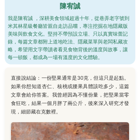
陳宥誠
我是陳宥誠 ，深耕美食領域超過十年，從巷弄老字號到
米其林星級餐廳皆親自走訪品嚐，專注挖掘在地隱藏版
美味與飲食文化。堅持不帶預設立場、只以真實味蕾記
錄，每篇文章都附上道地吃法、隱藏菜單與老闆私藏攻
略，希望用文字帶讀者看見食物背後的溫度與故事，讓
每一頓飯，都成為一場有溫度的文化體驗。
直接說結論：一份堅果通常是30克，但這只是起點。
如果你想知道杏仁、核桃或腰果具體該吃多少，這篇
文章會給你答案。我曾經因為不懂份量，把堅果當零
食狂吃，結果一個月胖了兩公斤，後來深入研究才發
現，細節藏在克數裡。