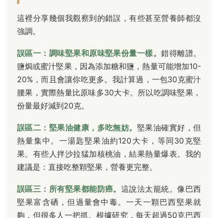
這裡分享幾個我觀察到的錯誤，有些甚至營養師都沒
強調。
誤區一：調味堅果和原味堅果份量一樣。
錯得離譜。
鹽焗或蜜汁堅果，因為添加糖和鹽，熱量可能增加10-
20%，而且會讓你吃更多。我計算過，一包30克蜜汁
腰果，實際熱量比原味多30大卡。所以吃調味堅果，
份量最好減到20克。
誤區二：堅果油健康，多吃無妨。
堅果油確實好，但
熱量集中。一湯匙堅果油約120大卡，等同30克堅
果。有些人拌沙拉猛加核桃油，結果熱量爆表。我的
建議是：直接吃整顆堅果，營養更完整。
誤區三：所有堅果都能防癌。
這說法太籠統。像巴西
堅果富含硒，但過量會中毒。一天一顆巴西堅果就
夠，但很多人一把抓。根據研究，每天超過50克巴西