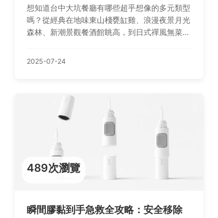
想知道台中大坑餐廳有哪些超乎想像的多元類型
嗎？從經典在地味東山棧甕缸雞、浪漫夜景月光
森林、新潮景觀餐酒館眺高，到日式禪風無菜單
又見一炊煙、人氣小吃老芋仔芋圓、主題餐廳紙
箱王、約會園區心之芳庭、景觀咖啡山水啡、賞
2025-07-24
花季沐心泉，再到泡湯用餐麒麟峰，10家必試餐
廳深度評選，滿足聚餐約會與獨特體驗需求，探
索大坑風情畫的無限魅力！
489次瀏覽
瞬間膠黏到手急救全攻略：安全移除