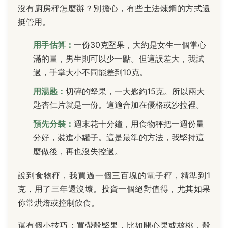
沒有廚房秤怎麼辦？別擔心，有些土法煉鋼的方式還
挺管用。
用手估算：
一份30克堅果，大約是女生一個掌心
滿的量，男生則可以少一點。但這誤差大，我試
過，手掌大小不同能差到10克。
用湯匙：
切碎的堅果，一大匙約15克。所以兩大
匙杏仁片就是一份。這適合加在優格或沙拉裡。
預先分裝：
週末花十分鐘，用食物秤把一週份量
分好，裝進小罐子。這是最準的方法，我堅持這
麼做後，再也沒失控過。
說到食物秤，我買過一個三百塊的電子秤，精準到1
克，用了三年還沒壞。投資一個絕對值得，尤其如果
你常烘焙或控制飲食。
還有個小技巧：買帶殼堅果，比如開心果或核桃，殼