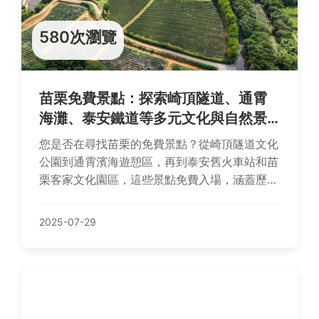
580次瀏覽
苗栗免費景點：探索崎頂隧道、通霄
海灘、泰安鐵道等多元文化與自然景
觀懶人包
您是否在尋找苗栗的免費景點？從崎頂隧道文化
公園到通霄濱海遊憩區，再到泰安舊火車站和苗
栗客家文化園區，這些景點免費入場，涵蓋歷史
隧道、海灘風光、鐵道文化與漁港風情。另推薦
銅鑼茶廠戶外區、南庄老街桂花巷、火炎山景觀
2025-07-29
台等必訪地，懶人包與Q&A助您輕鬆規劃旅程！