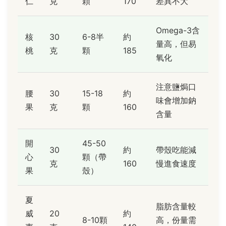
仁
克
顆
170
差異不大
Omega-3含
核
30
6-8半
約
量高，但易
桃
克
顆
185
氧化
注意鹽焗口
腰
30
15-18
約
味會增加鈉
果
克
顆
160
含量
開
45-50
30
約
帶殼吃能減
心
顆（帶
克
160
慢進食速度
果
殼）
夏
脂肪含量較
威
20
約
8-10顆
高，份量需