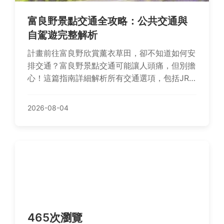
富良野景點交通全攻略：公共交通與
自駕遊完整解析
計畫前往富良野欣賞薰衣草田，卻不知道如何安
排交通？富良野景點交通可能讓人頭痛，但別擔
心！這篇指南詳細解析所有交通選項，包括JR
富良野線的搭乘方法、巴士時刻表的查詢技巧、
自駕遊的路線規劃，以及季節性注意事項。我們
2026-08-04
還分享了個人經驗和常見問題，幫助你輕鬆規劃
行程，避免常見錯誤。無論是第一次遊客還是回
頭客，都能找到實用資訊。
465次瀏覽