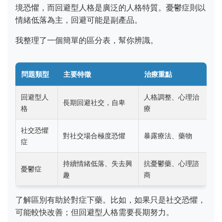
境恐懼，而回避型人格是廣泛的人格特質。憂鬱症則以
情緒低落為主，回避可能是副產品。
我整理了一個簡單的區分表，幫你辨識。
問題類型
主要特徵
治療重點
回避型人
人格調整、心理治
長期回避社交，自卑
格
療
社交恐懼
對社交場合極度恐懼
暴露療法、藥物
症
持續情緒低落、失去興
抗憂鬱藥、心理諮
憂鬱症
趣
商
了解區別有助於對症下藥。比如，如果只是社交恐懼，
可能較快改善；但回避型人格需要長期努力。