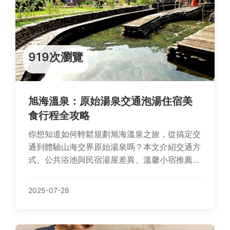
919次瀏覽
旭海溫泉：原始湯泉交通泡湯住宿美
食行程全攻略
你想知道如何輕鬆規劃旭海溫泉之旅，從搞定交
通到體驗山海交界原始湯泉嗎？本文介紹交通方
式、公共浴池與民宿湯屋差異、溫馨小宿推薦、
在地風味餐點、一日與二日遊行程建議、花費預
估及常見問答，讓你泡湯探索古道星空，省錢又
2025-07-28
慢活。