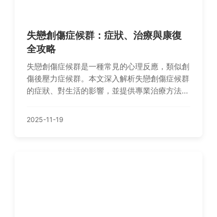
失戀創傷症候群：症狀、治療與康復
全攻略
失戀創傷症候群是一種常見的心理反應，類似創
傷後壓力症候群。本文深入解析失戀創傷症候群
的症狀、對生活的影響，並提供專業治療方法和
實用自我康復技巧。內容包括常見問答，幫助你
判斷是否患有失戀創傷症候群、何時該尋求幫
2025-11-19
助，以及如何逐步走出陰影。這是一篇實用指
南，適合正在經歷失戀或想幫助朋友的人閱讀。