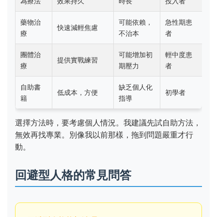
為療法
效果持久
時長
投入者
藥物治
可能依賴，
急性期患
快速減輕焦慮
療
不治本
者
團體治
可能增加初
輕中度患
提供實戰練習
療
期壓力
者
自助書
缺乏個人化
低成本，方便
初學者
籍
指導
選擇方法時，要考慮個人情況。我建議先試自助方法，
無效再找專業。別像我以前那樣，拖到問題嚴重才行
動。
回避型人格的常見問答