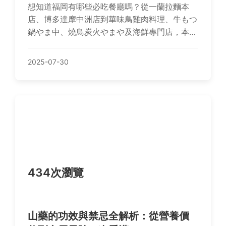
想知道福岡有哪些必吃餐廳嗎？從一蘭拉麵本
店、博多達摩中洲店到華味鳥雞肉料理、牛もつ
鍋やま中、燒鳥炭火やまや及海鮮專門店，本篇
推薦拉麵、鍋物、燒烤到海鮮的必訪店家清單，
還有Q&A福岡美食實戰經驗分享，帶您探索地道
2025-07-30
美味！
434次瀏覽
山藥的功效與禁忌全解析：從營養價