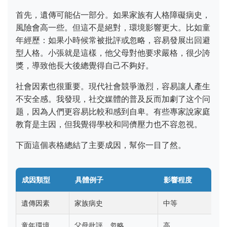
首先，遺傳可能佔一部分。如果家族有人格障礙病史，
風險會高一些。但這不是絕對，環境影響更大。比如童
年經歷：如果小時候常被批評或忽略，容易發展出回避
型人格。小張就是這樣，他父母對他要求嚴格，很少誇
獎，導致他長大後總覺得自己不夠好。
社會因素也很重要。現代社會競爭激烈，容易讓人產生
不安全感。我發現，社交媒體的普及反而加劇了这个问
题，因為人們更容易比較和感到自卑。有些專家說家庭
教育是主因，但我覺得學校和同儕壓力也不容忽視。
下面這個表格總結了主要成因，幫你一目了然。
成因類型
具體例子
影響程度
遺傳因素
家族病史
中等
童年環境
父母批評、忽略
高