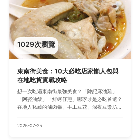
1029次瀏覽
東南街美食：10大必吃店家懶人包與
在地吃貨實戰攻略
想一次吃遍東南街最強美食？「陳記麻油雞」
「阿婆油飯」「鮮蚵仔煎」哪家才是必吃首選？
在地人私藏的滷肉張、手工豆花、深夜豆漿坊怎
麼挑？10大推薦店家實戰評比＋Q&A解答，讓你
吃對不踩雷！
2025-07-25