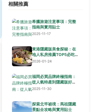
相關推薦
希臘旅遊注意事項：完整
指南與實用貼士
2025-11-17
東港隱藏版美食探秘：在
地人私房推薦TOP5必吃清
單與實用攻略
2026-01-24
福岡必買品牌終極指南：
從人氣特產到隱藏版好物
全解析
2025-11-30
探索北竿祕境：馬祖隱藏
景點全攻略與實用貼士