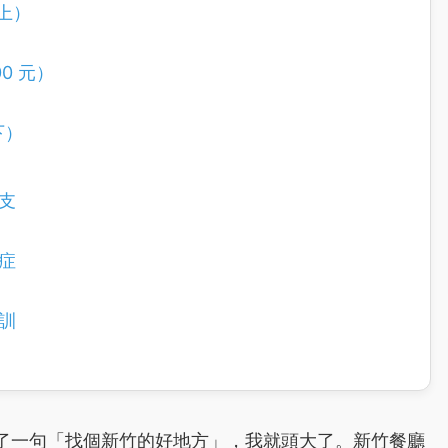
以上）
0 元）
下）
支
症
訓
了一句「找個新竹的好地方」，我就頭大了。新竹餐廳