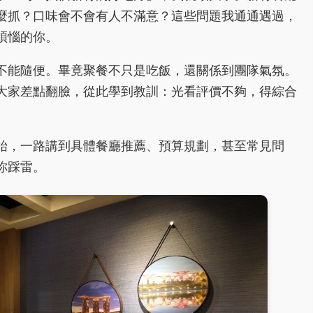
麼抓？口味會不會有人不滿意？這些問題我通通遇過，
煩惱的你。
不能隨便。畢竟聚餐不只是吃飯，還關係到團隊氣氛。
大家差點翻臉，從此學到教訓：光看評價不夠，得綜合
始，一路講到具體餐廳推薦、預算規劃，甚至常見問
你踩雷。