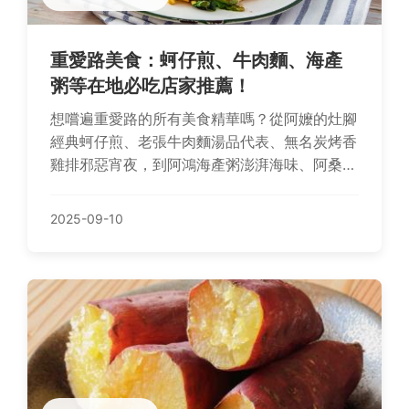
重愛路美食：蚵仔煎、牛肉麵、海產
粥等在地必吃店家推薦！
想嚐遍重愛路的所有美食精華嗎？從阿嬤的灶腳
經典蚵仔煎、老張牛肉麵湯品代表、無名炭烤香
雞排邪惡宵夜，到阿鴻海產粥澎湃海味、阿桑肉
燥飯平價飽足、芋見泥甜點之光、阿忠熱炒100
熱鬧小酌、東港王早餐肉粿、阿蓮粉圓冰消暑聖
2025-09-10
品，還有川味小館地道重慶小麵，在地人私藏清
單讓你一次滿足多樣美味！