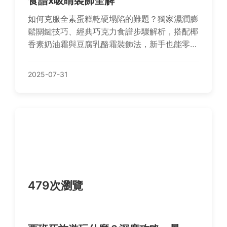
食譜x吸睛裝飾全解
如何克服全素蛋糕乾硬塌陷的難題？獨家濕潤膨
鬆關鍵技巧、經典巧克力食譜步驟解析，搭配椰
香素奶油霜與豆腐乳酪霜裝飾法，新手也能零失
敗華麗變身！立即解鎖美味祕訣。
2025-07-31
479次瀏覽