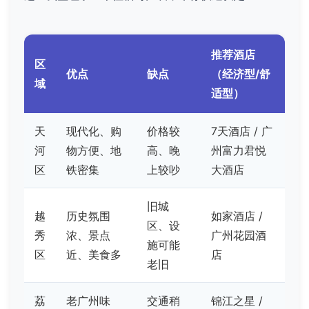
推荐酒店
区
优点
缺点
（经济型/舒
域
适型）
天
现代化、购
价格较
7天酒店 / 广
河
物方便、地
高、晚
州富力君悦
区
铁密集
上较吵
大酒店
旧城
越
历史氛围
如家酒店 /
区、设
秀
浓、景点
广州花园酒
施可能
区
近、美食多
店
老旧
荔
老广州味
交通稍
锦江之星 /