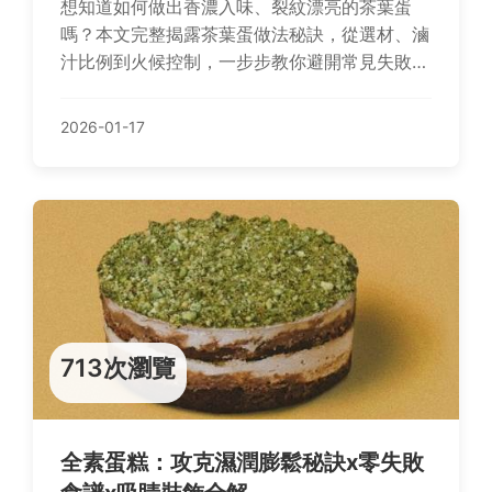
想知道如何做出香濃入味、裂紋漂亮的茶葉蛋
嗎？本文完整揭露茶葉蛋做法秘訣，從選材、滷
汁比例到火候控制，一步步教你避開常見失敗
點，輕鬆在家重現夜市風味。
2026-01-17
713次瀏覽
全素蛋糕：攻克濕潤膨鬆秘訣x零失敗