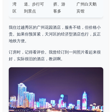
湾
道、步行可
挤、游
广州白天鹅
区
到景点
客多
宾馆
我住过越秀区的广州花园酒店，服务不错，但价格小
贵。如果你预算紧，天河区的经济型酒店也行，反正
地铁方便。
订房时，记得看评价。我曾经订到一间照片看起来很
好，实际很旧的酒店，教训啊。