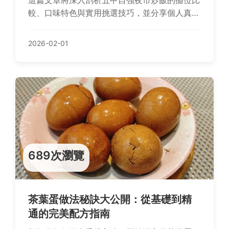
這篇文章將深入剖析五甲自強夜市炒飯的攤位比
較、口味特色與實用挑選技巧，並分享個人真實
體驗，幫助你避開地雷，找到最對味的炒飯選
擇。從老字號到創新口味，一次滿足你的美食探
2026-02-01
索需求。
689次瀏覽
茶葉蛋做法秘訣大公開：從基礎到精
通的完美配方指南