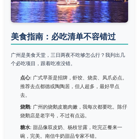
美食指南：必吃清单不容错过
广州是美食天堂，三日两夜不吃够怎么行？我列出几
个必吃项目，跟着吃准没错。
点心
: 广式早茶是招牌，虾饺、烧卖、凤爪必点。
推荐去点都德或陶陶居，但人超多，最好早点
去。
烧鹅
: 广州的烧鹅皮脆肉嫩，我每次都要吃。陈仔
烧鹅店是老字号，不过有点远。
糖水
: 甜品像双皮奶、杨枝甘露，吃完正餐来一
碗，完美。南信牛奶甜品专家不错。