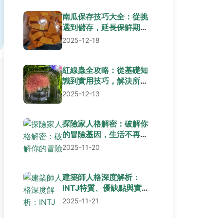
南瓜保存技巧大全：從挑
選到儲存，延長保鮮期秘
訣
2025-12-18
紅線蟲全攻略：從基礎知
識到實用技巧，解決所有
疑問
2025-12-13
探險家人格解密：破解你
的冒險基因，生活不再無
聊
2025-11-20
建築師人格深度解析：
INTJ特質、優缺點與實用
生活指南
2025-11-21