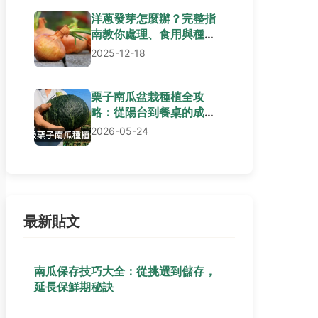
洋蔥發芽怎麼辦？完整指
南教你處理、食用與種植
技巧
2025-12-18
栗子南瓜盆栽種植全攻
略：從陽台到餐桌的成功
秘訣
2026-05-24
最新貼文
南瓜保存技巧大全：從挑選到儲存，
延長保鮮期秘訣