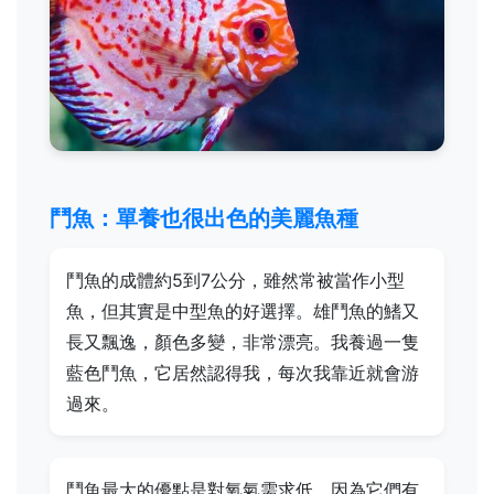
鬥魚：單養也很出色的美麗魚種
鬥魚的成體約5到7公分，雖然常被當作小型
魚，但其實是中型魚的好選擇。雄鬥魚的鰭又
長又飄逸，顏色多變，非常漂亮。我養過一隻
藍色鬥魚，它居然認得我，每次我靠近就會游
過來。
鬥魚最大的優點是對氧氣需求低，因為它們有