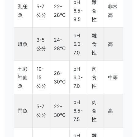
pH
雜
孔雀
5-7
22-
非常
6.5-
食
魚
公分
28°C
高
8.5
性
pH
雜
3-5
24-
燈魚
6.0-
食
高
公分
28°C
7.0
性
七彩
10-
pH
肉
26-
神仙
15
6.0-
食
中等
30°C
魚
公分
7.0
性
pH
肉
5-7
22-
鬥魚
6.5-
食
高
公分
30°C
7.5
性
pH
雜