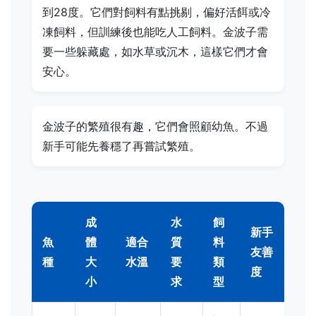
到28度。它們對飼料有點挑剔，偏好活餌或冷
凍飼料，但訓練後也能吃人工飼料。金波子需
要一些躲藏處，如水草或沉木，這樣它們才會
安心。
金波子的繁殖很有趣，它們會照顧幼魚。不過
新手可能先養穩了再嘗試繁殖。
成
水
飼
新手
魚
體
適合
質
料
友善
種
大
水溫
要
類
度
小
求
型