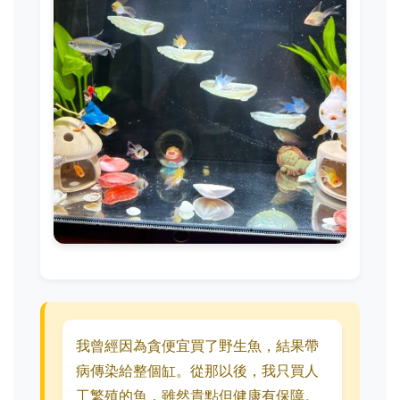
我曾經因為貪便宜買了野生魚，結果帶
病傳染給整個缸。從那以後，我只買人
工繁殖的魚，雖然貴點但健康有保障。