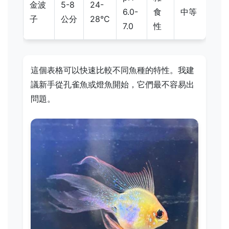
金波
5-8
24-
6.0-
食
中等
子
公分
28°C
7.0
性
這個表格可以快速比較不同魚種的特性。我建
議新手從孔雀魚或燈魚開始，它們最不容易出
問題。