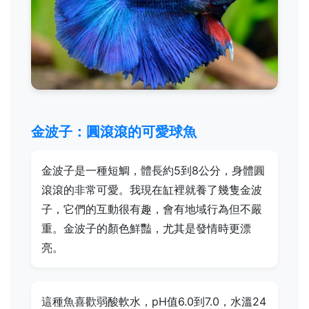
金波子：圓滾滾的可愛球魚
金波子是一種短鯛，體長約5到8公分，身體圓
滾滾的非常可愛。我現在缸裡就養了幾隻金波
子，它們的互動很有趣，會有地域行為但不嚴
重。金波子的顏色鮮豔，尤其是發情時更漂
亮。
這種魚喜歡弱酸軟水，pH值6.0到7.0，水溫24