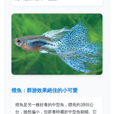
燈魚：群游效果絕佳的小可愛
燈魚是另一種好養的中型魚，體長約3到5公
分，雖然偏小，但群養時屬於中型魚範疇。它