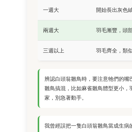
一週大
開始長出灰色
兩週大
羽毛漸豐，頭
三週以上
羽毛齊全，類
辨認白頭翁雛鳥時，要注意牠們的嘴
雛鳥搞混，比如麻雀雛鳥體型更小，
家，別急著動手。
我曾經誤把一隻白頭翁雛鳥當成生病