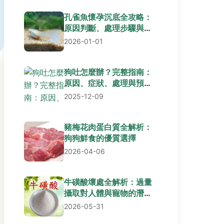
孔雀魚懷孕沉底全攻略：
原因判斷、處理步驟與常
見疑問解答
2026-01-01
狗吐怎麼辦？完整指南：
原因、症狀、處理與預防
全解析
2025-12-09
豬梅花肉蛋白質全解析：
狗狗鮮食的優質選擇
2026-04-06
牛磺酸壞處全解析：過量
攝取對人體與寵物的潛在
風險
2026-05-31