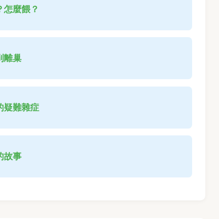
？怎麼餵？
到離巢
的疑難雜症
的故事