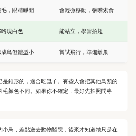
絨毛，眼睛睜開
會輕微移動，張嘴索食
部略現白色
能站立，學習拍翅
似成鳥但體型小
嘗試飛行，準備離巢
巴是錐形的，適合吃蟲子。有些人會把其他鳥類的
羽毛顏色不同。如果你不確定，最好先拍照問專
的小鳥，差點送去動物醫院，後來才知道牠只是在