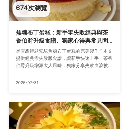
674次瀏覽
焦糖布丁蛋糕：新手零失敗經典與茶
香伯爵升級食譜、獨家心得與常見問
答
是否想輕鬆駕馭焦糖布丁蛋糕的完美製作？本文
提供經典零失敗版食譜，讓新手快速上手；茶香
伯爵升級增添大人風味；獨家分享失敗血淚教
訓，助您避開陷阱；還有常見問題快問快答，解
答所有疑惑，讓您享受優雅甜點時光！
2025-07-31