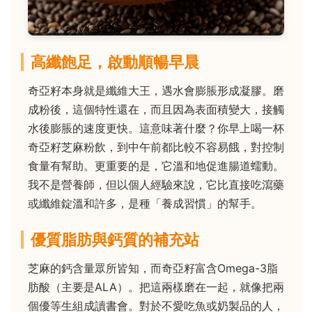
高纖飽足，啟動順暢早晨
奇亞籽本身就是纖維大王，遇水會膨脹形成凝膠。磨
成粉後，這個特性還在，而且因為表面積變大，接觸
水後膨脹的速度更快。這意味著什麼？你早上喝一杯
奇亞籽芝麻粉飲，到中午前都比較不容易餓，對控制
食量有幫助。更重要的是，它溫和地促進腸道蠕動。
我不是營養師，但以個人經驗來說，它比直接吃瀉藥
或纖維錠溫和許多，是種「養成習慣」的幫手。
優質脂肪與鈣質的補充站
芝麻的鈣含量眾所皆知，而奇亞籽富含Omega-3脂
肪酸（主要是ALA）。把這兩樣磨在一起，就像把兩
個優等生組成讀書會。對於不愛吃魚或奶製品的人，