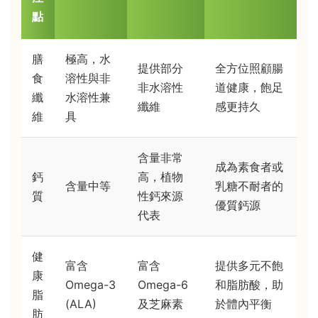
點
膳
極高，水
提供部分
全方位照顧腸
食
溶性與非
非水溶性
道健康，飽足
纖
水溶性兼
纖維
感更持久
維
具
含量非常
成為素食者或
鈣
高，植物
含量中等
乳糖不耐者的
質
性鈣來源
優質鈣源
代表
健
富含
富含
提供多元不飽
康
Omega-3
Omega-6
和脂肪酸，助
脂
(ALA)
及芝麻素
於體內平衡
肪