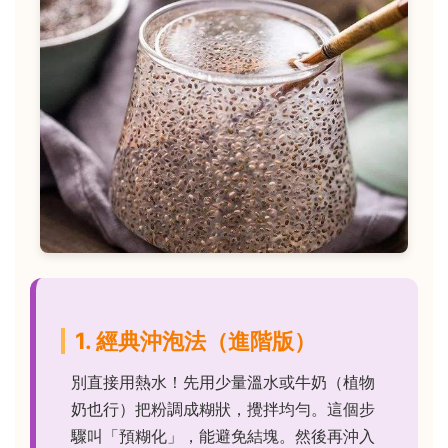
1. 經典沖泡法（進階版）
別直接用熱水！先用少量溫水或牛奶（植物
奶也行）把粉調成糊狀，攪拌均勻。這個步
驟叫「預糊化」，能避免結塊。然後再沖入