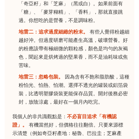
「奇亞籽」和「芝麻」（黑或白）。如果前面有
「糖」、「麥芽糊精」、「香料」，那就直接跳
過。你想吃的是營養，不是調味粉。
地雷二：追求過度細緻的粉末。
有些人覺得粉越細
越好沖。但過度研磨可能產生高溫，破壞營養。好
的粉應該帶有極細微的顆粒感，顏色是均勻的灰褐
色，聞起來是烘烤過的堅果香，而不是油耗味或焦
苦味。
地雷三：忽略包裝。
因為含有不飽和脂肪酸，這種
粉怕光、怕熱、怕潮。選擇不透光的罐裝或鋁箔袋
裝，比透明塑膠袋裝更能保存品質。開封後務必密
封，放陰涼處，最好在一個月內吃完。
我個人的非共識觀點是：
不必盲目追求「有機認
證」。
有機當然好，但價格往往翻倍。只要來源標
示清楚（例如奇亞籽產地：秘魯、巴拉圭；芝麻產