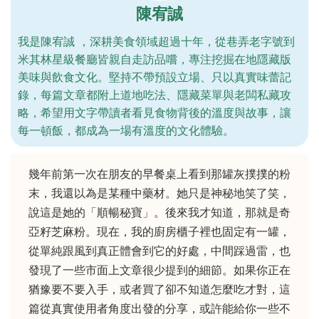
陳宥誠
我是陳宥誠 ，深耕美食領域超過十年，從巷弄老字號到
米其林星級餐廳皆親自走訪品嚐，專注挖掘在地隱藏版
美味與飲食文化。堅持不帶預設立場、只以真實味蕾記
錄，每篇文章都附上道地吃法、隱藏菜單與老闆私藏攻
略，希望用文字帶讀者看見食物背後的溫度與故事，讓
每一頓飯，都成為一場有溫度的文化體驗。
幾年前第一次在朋友的早餐桌上看到那罐灰撲撲的粉
末，我還以為是某種中藥材。她只是神秘地笑了笑，
說這是她的「順暢秘寶」。後來我才知道，那就是奇
亞籽芝麻粉。現在，我的廚房櫃子裡也固定有一罐，
從單純跟風到真正體會到它的好處，中間踩過雷，也
發現了一些市面上文章很少提到的細節。如果你正在
猶豫要不要入手，或者買了卻不知道怎麼吃才對，這
篇從真實使用者角度出發的分享，或許能給你一些不