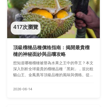
417次瀏覽
頂級榴槤品種價格指南：揭開最貴榴
槤的神秘面紗與品嚐攻略
想知道哪種榴槤被譽為水果之王中的帝王？本文
深入剖析全球最貴的榴槤品種「黑刺」，並比較
貓山王、金鳳凰等頂級品種的風味與價格。從產
地限制、選購技巧到品嚐保存，提供完整指南，
讓你不再花冤枉錢，真正體驗極致榴槤魅力。
2026-06-14