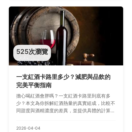
525次瀏覽
一支紅酒卡路里多少？減肥與品飲的
完美平衡指南
擔心喝紅酒會胖嗎？一支紅酒卡路里到底有多
少？本文為你拆解紅酒熱量的真實組成，比較不
同甜度與酒精濃度的差異，並提供具體的計算公
式與減重期間的聰明品飲策略，讓你享受微醺不
必有罪惡感。
2026-04-04