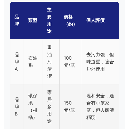
主
品
要
價格
類型
個人評價
牌
用
（約）
途
重
品
油
去污力強，但
石油
100
牌
污
味道重，適合
系
元/瓶
A
清
戶外使用
潔
家
環保
溫和安全，適
品
居
系
150
合有小孩家
牌
多
（柑
元/瓶
庭，但去頑漬
B
用
橘）
稍弱
途