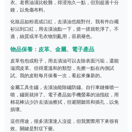
衣。老舊油漬比較難，得浸泡久一點，但別超過十分
鐘，以免傷布料。
化妝品如粉底或口紅，去漬油也能對付。我有件白襯
衫沾到口紅，用去漬油點一下，搓一搓就乾淨了。不
過，絲質或羊毛衣物別亂用，容易褪色。
物品保養：皮革、金屬、電子產品
皮革包包或鞋子，用去漬油可以去除表面污垢，還能
滋潤皮革。但得選溫和的類型，先擦一點在內側試
試。我的皮鞋每月保養一次，看起來像新的。
金屬工具生鏽，去漬油能除鏽防鏽。自行車鏈條噴一
噴，鏽斑就掉了。電子產品如手機螢幕的油指紋，用
棉花棒沾少許去漬油擦拭，但避開聽筒和插孔，以免
損壞。
這些用途，很多清潔達人沒提，但我實際用下來很有
效。關鍵是對症下藥。