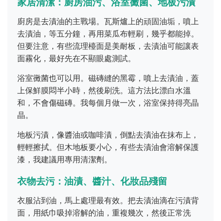
家居清潔：廚房油污、浴室黴菌、地板污漬
廚房是去漬油的主戰場。瓦斯爐上的頑固油垢，噴上
去漬油，等五分鐘，再用菜瓜布輕刷，幾乎都能掉。
但要注意，有些流理檯面是美耐板，去漬油可能讓表
面霧化，最好先在不顯眼處測試。
浴室黴菌也可以用。磁磚縫的黑霉，噴上去漬油，蓋
上保鮮膜悶半小時，然後刷洗。這方法比漂白水溫
和，不會傷磁磚。我每個月做一次，浴室保持得亮晶
晶。
地板污漬，像醬油或咖啡漬，倒點去漬油在抹布上，
輕輕擦拭。但木地板要小心，有些去漬油會溶解保護
漆，我建議用專用清潔劑。
衣物去污：油漬、醬汁、化妝品殘留
衣服沾到油，馬上處理最有效。把去漬油滴在污漬背
面，用紙巾吸掉溶解的油，重複幾次，然後正常洗