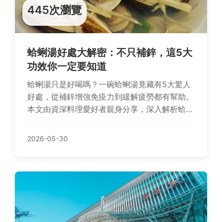
445次瀏覽
蛤蜊湯好處大解密：不只補鋅，這5大
功效你一定要知道
蛤蜊湯只是好喝嗎？一碗蛤蜊湯竟藏有5大驚人
好處，從補鋅增強免疫力到緩解疲勞都有幫助。
本文由資深料理愛好者親身分享，深入解析蛤蜊
湯的營養價值、正確煮法與常見迷思，教你如何
煮出營養不流失的完美蛤蜊湯。
2026-05-30