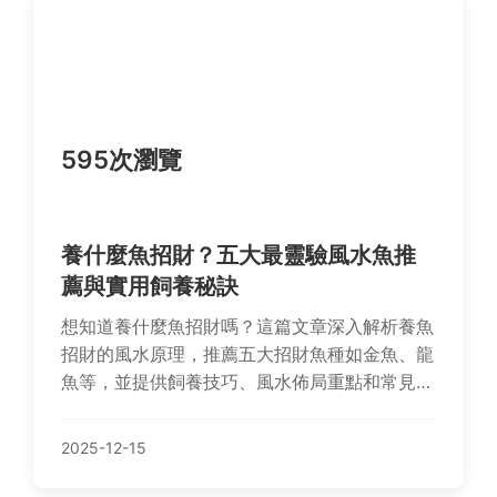
595次瀏覽
養什麼魚招財？五大最靈驗風水魚推
薦與實用飼養秘訣
想知道養什麼魚招財嗎？這篇文章深入解析養魚
招財的風水原理，推薦五大招財魚種如金魚、龍
魚等，並提供飼養技巧、風水佈局重點和常見問
題解答。從選擇魚種到日常維護，全方位指南幫
助你提升財運，避免常見錯誤。實用內容，適合
2025-12-15
新手和進階者參考。