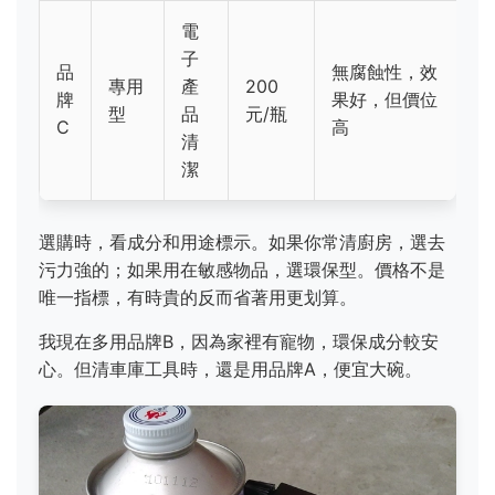
電
子
品
無腐蝕性，效
專用
產
200
牌
果好，但價位
型
品
元/瓶
C
高
清
潔
選購時，看成分和用途標示。如果你常清廚房，選去
污力強的；如果用在敏感物品，選環保型。價格不是
唯一指標，有時貴的反而省著用更划算。
我現在多用品牌B，因為家裡有寵物，環保成分較安
心。但清車庫工具時，還是用品牌A，便宜大碗。