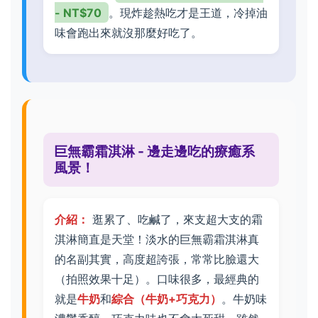
- NT$70
。現炸趁熱吃才是王道，冷掉油
味會跑出來就沒那麼好吃了。
巨無霸霜淇淋 - 邊走邊吃的療癒系
風景！
介紹：
逛累了、吃鹹了，來支超大支的霜
淇淋簡直是天堂！淡水的巨無霸霜淇淋真
的名副其實，高度超誇張，常常比臉還大
（拍照效果十足）。口味很多，最經典的
就是
牛奶
和
綜合（牛奶+巧克力）
。牛奶味