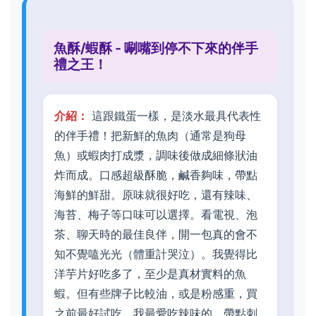
魚酥/蝦酥 - 唰嘴到停不下來的伴手
禮之王！
介紹：
這跟鐵蛋一樣，是淡水最具代表性
的伴手禮！把新鮮的魚肉（通常是狗母
魚）或蝦肉打成漿，調味後做成細條狀油
炸而成。口感超級酥脆，鹹香夠味，帶點
海鮮的鮮甜。原味就很好吃，還有辣味、
海苔、梅子等口味可以選擇。看電視、泡
茶、聊天時的最佳良伴，開一包真的會不
知不覺嗑光光（體重計哭泣）。我覺得比
洋芋片好吃多了，至少是真材實料的魚
蝦。但有些牌子比較油，或是粉感重，買
之前最好試吃。我最愛吃辣味的，帶點刺