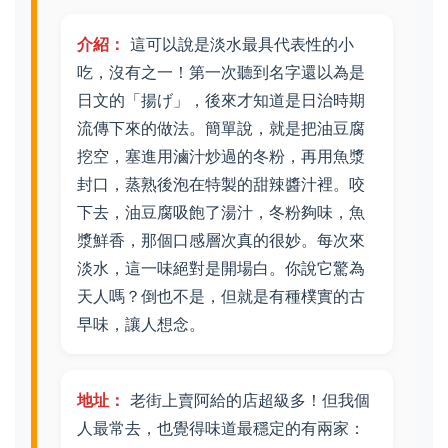
介紹：
這可以說是淡水最具代表性的小
吃，沒有之一！第一次聽到名字還以為是
日文的「揚げ」，後來才知道是日治時期
流傳下來的做法。簡單說，就是把油豆腐
挖空，塞進用滷汁炒過的冬粉，再用魚漿
封口，蒸熟後泡在特製的甜辣醬汁裡。咬
下去，油豆腐吸飽了湯汁，冬粉夠味，魚
漿鮮香，那個口感層次真的很妙。每次來
淡水，這一味絕對是開場白。你說它驚為
天人嗎？倒也不是，但就是有種樸實的古
早味，讓人想念。
地址：
老街上賣阿給的店超級多！但我個
人最常去，也覺得味道最穩定的有兩家：