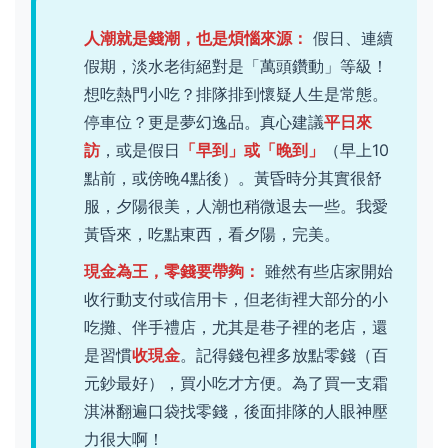
人潮就是錢潮，也是煩惱來源：
假日、連續
假期，淡水老街絕對是「萬頭鑽動」等級！
想吃熱門小吃？排隊排到懷疑人生是常態。
停車位？更是夢幻逸品。真心建議
平日來
訪
，或是假日
「早到」或「晚到」
（早上10
點前，或傍晚4點後）。黃昏時分其實很舒
服，夕陽很美，人潮也稍微退去一些。我愛
黃昏來，吃點東西，看夕陽，完美。
現金為王，零錢要帶夠：
雖然有些店家開始
收行動支付或信用卡，但老街裡大部分的小
吃攤、伴手禮店，尤其是巷子裡的老店，還
是習慣
收現金
。記得錢包裡多放點零錢（百
元鈔最好），買小吃才方便。為了買一支霜
淇淋翻遍口袋找零錢，後面排隊的人眼神壓
力很大啊！