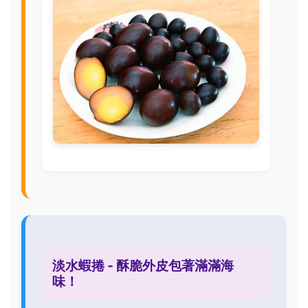
淡水蝦捲 - 酥脆外皮包著滿滿海
味！