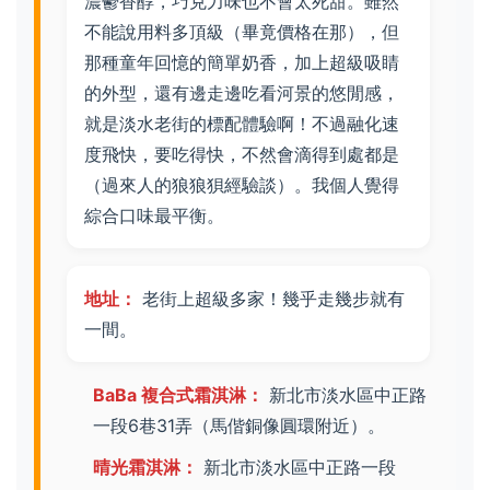
濃鬱香醇，巧克力味也不會太死甜。雖然
不能說用料多頂級（畢竟價格在那），但
那種童年回憶的簡單奶香，加上超級吸睛
的外型，還有邊走邊吃看河景的悠閒感，
就是淡水老街的標配體驗啊！不過融化速
度飛快，要吃得快，不然會滴得到處都是
（過來人的狼狼狽經驗談）。我個人覺得
綜合口味最平衡。
地址：
老街上超級多家！幾乎走幾步就有
一間。
BaBa 複合式霜淇淋：
新北市淡水區中正路
一段6巷31弄（馬偕銅像圓環附近）。
晴光霜淇淋：
新北市淡水區中正路一段