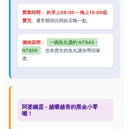
營業時間：
約早上08:00 ~ 晚上19:00或
賣完
。通常開得比阿給店晚一點。
價格區間：
一碗魚丸湯約 NT$40 -
NT$50
。也有賣生的魚丸讓你帶回家
煮。
阿婆鐵蛋 - 越嚼越香的黑金小零
嘴！