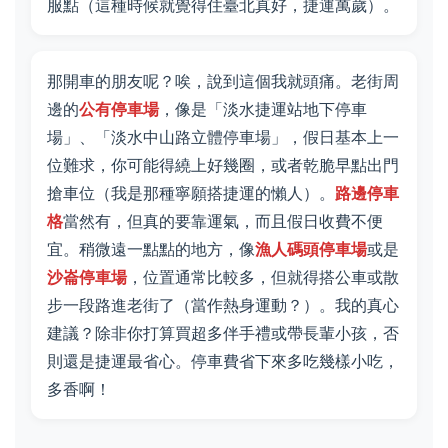
服點（這種時候就覺得住臺北真好，捷運萬歲）。
那開車的朋友呢？唉，說到這個我就頭痛。老街周
邊的
公有停車場
，像是「淡水捷運站地下停車
場」、「淡水中山路立體停車場」，假日基本上一
位難求，你可能得繞上好幾圈，或者乾脆早點出門
搶車位（我是那種寧願搭捷運的懶人）。
路邊停車
格
當然有，但真的要靠運氣，而且假日收費不便
宜。稍微遠一點點的地方，像
漁人碼頭停車場
或是
沙崙停車場
，位置通常比較多，但就得搭公車或散
步一段路進老街了（當作熱身運動？）。我的真心
建議？除非你打算買超多伴手禮或帶長輩小孩，否
則還是捷運最省心。停車費省下來多吃幾樣小吃，
多香啊！