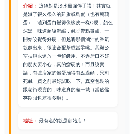
介紹：
這絕對是淡水最強伴手禮！其實就
是滷了很久很久的雞蛋或鳥蛋（也有鵪鶉
蛋），滷到蛋白變得像橡皮一樣Q硬，顏色
深黑，味道超級濃縮，鹹香帶點微甜。一
開始咬覺得好硬，但越嚼那個滷汁的香氣
就越出來，很適合配茶或當零嘴。我辦公
室抽屜永遠放一包解饞用。不過牙口不好
的朋友要小心，真的蠻硬的！而且說實
話，有些店家的鐵蛋滷得有點過頭，只剩
死鹹，買之前最好試吃一下。真空包裝的
跟老街現賣的，味道真的差一截（當然儲
存期限也差很多啦）。
地址：
最有名的就是創始店！