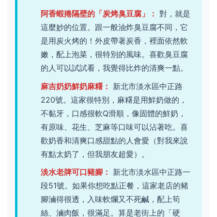
阿香蝦捲隔壁的「炭烤臭豆腐」：
對，就是
這麼妙的位置。跟一般油炸臭豆腐不同，它
是用炭火烤的！外皮帶著炭香，裡面依然軟
嫩，配上泡菜，很特別的風味。喜歡臭豆腐
的人可以試試看，我覺得比炸的清爽一點。
麻吉奶奶鮮奶麻糬：
新北市淡水區中正路
220號。這家很特別，麻糬是用鮮奶做的，
不黏牙，口感很軟Q滑順，像固體的鮮奶，
有原味、花生、芝麻等口味可以沾著吃。喜
歡奶香和清爽口感甜點的人會愛（對我來說
有點太奶了，但我朋友超愛）。
淡水老牌可口豬腳：
新北市淡水區中正路一
段51號。如果你想吃點正餐，這家老店的豬
腳滷得很透，入味軟爛又不死鹹，配上筍
絲、滷肉飯，很滿足。算是老街上的「硬