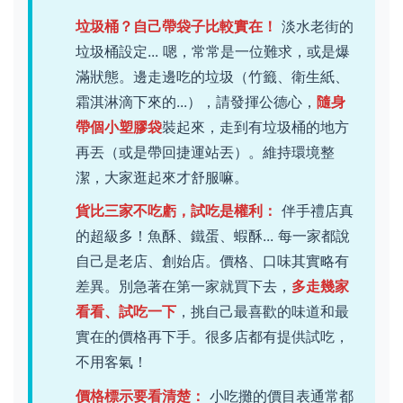
垃圾桶？自己帶袋子比較實在！
淡水老街的
垃圾桶設定... 嗯，常常是一位難求，或是爆
滿狀態。邊走邊吃的垃圾（竹籤、衛生紙、
霜淇淋滴下來的...），請發揮公德心，
隨身
帶個小塑膠袋
裝起來，走到有垃圾桶的地方
再丟（或是帶回捷運站丟）。維持環境整
潔，大家逛起來才舒服嘛。
貨比三家不吃虧，試吃是權利：
伴手禮店真
的超級多！魚酥、鐵蛋、蝦酥... 每一家都說
自己是老店、創始店。價格、口味其實略有
差異。別急著在第一家就買下去，
多走幾家
看看、試吃一下
，挑自己最喜歡的味道和最
實在的價格再下手。很多店都有提供試吃，
不用客氣！
價格標示要看清楚：
小吃攤的價目表通常都