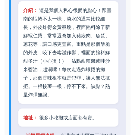
介紹：
這是我個人私心很愛的點心！跟臺
南的蝦捲不太一樣，淡水的通常比較細
長，外皮炸得金黃酥脆，裡面餡料除了新
鮮蝦仁漿，常常還會加入豬絞肉、魚漿、
蔥花等，讓口感更豐富。重點是那個酥脆
的外皮，咬下去喀滋作響，裡面的餡料鮮
甜多汁（小心燙！），沾點甜辣醬或哇沙
米醬油，超涮嘴！每次走過炸蝦捲的攤
子，那個香味根本就是犯罪，讓人無法抗
拒。一根接著一根，停不下來。缺點？熱
量炸彈無誤。
地址：
很多小吃攤或店面都有賣。