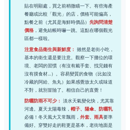
貼在明顯處，買之前稍微瞄一下。有些海產
餐廳或比較「觀光」的店，價格可能偏高，
點餐之前（尤其是海鮮時價品）
先詢問清楚
價格
，避免結帳時嚇一跳。這點在哪個觀光
區都一樣啦。
注意食品衛生與新鮮度：
雖然是老街小吃，
基本的衛生還是要注意。觀察一下攤位的環
境、老闆的習慣（有沒有戴手套、找完錢有
沒有摸食材...）。容易變質的食物（比如沒
冷藏的阿給、魚丸）如果感覺放太久或味道
不對，就別冒險了。相信自己的直覺！
防曬防雨不可少：
淡水天氣變化快，尤其靠
河邊。夏天太陽毒辣，
帽子、陽傘、防曬乳
必備！冬天風大又常飄雨，
外套、雨具
要準
備好。穿雙好走的鞋更是基本，老街地面是