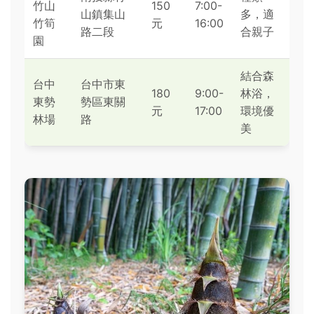
竹山
150
7:00-
山鎮集山
多，適
竹筍
元
16:00
路二段
合親子
園
結合森
台中
台中市東
180
9:00-
林浴，
東勢
勢區東關
元
17:00
環境優
林場
路
美