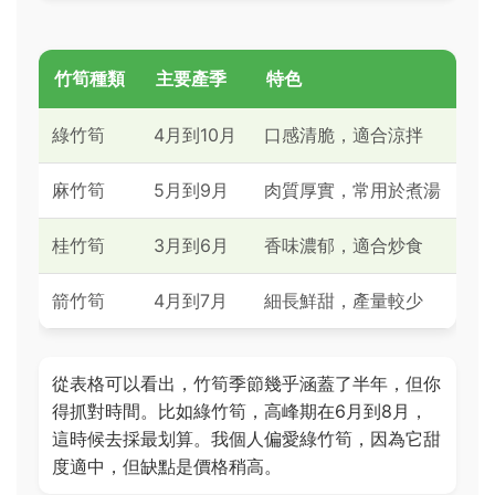
竹筍種類
主要產季
特色
綠竹筍
4月到10月
口感清脆，適合涼拌
麻竹筍
5月到9月
肉質厚實，常用於煮湯
桂竹筍
3月到6月
香味濃郁，適合炒食
箭竹筍
4月到7月
細長鮮甜，產量較少
從表格可以看出，竹筍季節幾乎涵蓋了半年，但你
得抓對時間。比如綠竹筍，高峰期在6月到8月，
這時候去採最划算。我個人偏愛綠竹筍，因為它甜
度適中，但缺點是價格稍高。