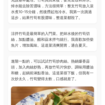
焯水能去除苦澀味，方法很簡單：整支竹筍放入滾
水煮10-15分鐘，然後撈起泡冷水。我第一次跳過
這步，結果竹筍有股澀味，整道菜都毀了。
涼拌竹筍是最簡單的入門菜。把焯水後的竹筍切
絲，加點醬油、醋和蒜末拌勻就行。我喜歡加些柴
魚片，增加風味。這道菜清爽開胃，適合夏天。
進階一點的，可以試試竹筍炒肉絲。熱鍋爆香蒜
頭，加入肉絲炒熟，再放竹筍片快炒。調味用醬油
和糖，起鍋前淋點香油。這道菜很下飯，但我有一
次炒太久，竹筍變得太軟，口感就差了。