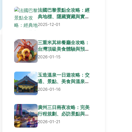
法國巴黎景點全攻略：經
典地標、隱藏寶藏與實用
貼士一次掌握
2025-12-01
三重米其林餐廳全攻略：
台灣頂級美食體驗與預訂
秘訣
2026-01-15
玉造溫泉一日遊攻略：交
通、景點、美食與溫泉體
驗全解析
2026-01-16
廣州三日兩夜攻略：完美
行程規劃、必訪景點與在
地美食推薦
2026-01-21