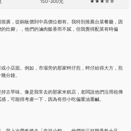
息
150-300元
★★★☆☆
圍很廣，從銅板價到中高價位都有。我特別推薦台菜餐廳，因
嬤的灶腳」，他們的滷肉飯香而不膩，但我覺得配菜有時偏
車或小店面。例如，市場旁的那家蚵仔煎，蚵仔給得大方，煎
十幾分鐘。
堅持古早味。像是我常去的那家米糕店，老闆說他們沿用祖傳
膩感，可能得考慮一下，因為有些小吃偏重油重鹹。
來。我上次帶爸媽去「幸福小館」，他們的三杯雞香氣十足，