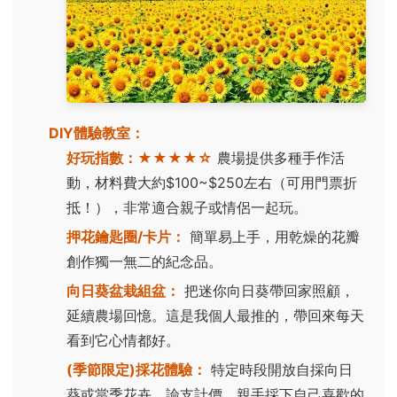
DIY體驗教室：
好玩指數：
★★★★☆
農場提供多種手作活
動，材料費大約$100~$250左右（可用門票折
抵！），非常適合親子或情侶一起玩。
押花鑰匙圈/卡片：
簡單易上手，用乾燥的花瓣
創作獨一無二的紀念品。
向日葵盆栽組盆：
把迷你向日葵帶回家照顧，
延續農場回憶。這是我個人最推的，帶回來每天
看到它心情都好。
(季節限定)採花體驗：
特定時段開放自採向日
葵或當季花卉，論支計價。親手採下自己喜歡的