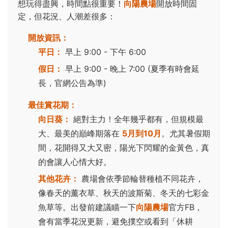
想玩得盡興，時間點很重要！
向陽農場
開放時間固
定，但花況、人潮差很多：
開放資訊：
平日：
早上 9:00 - 下午 6:00
假日：
早上 9:00 - 晚上 7:00 (夏季有時會延
長，官網公告為準)
最佳賞花期：
向日葵：
絕對主力！全年幾乎都有，但規模最
大、最美的巔峰期落在
5月到10月
。尤其暑假期
間，花開得又大又密，陽光下閃耀的金黃色，真
的會讓人心情大好。
其他花卉：
農場會依季節輪替種植不同花卉，
像春天的薰衣草、秋天的波斯菊、冬天的七彩金
魚草等。出發前建議瞄一下
向陽農場
官方FB，
會有當季花況更新，避免撲空或看到「休耕