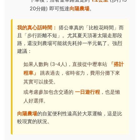
20分鐘) 即可抵達
向陽農場
。
我的真心話時間：
搭公車真的「比較花時間」而
且「步行距離不短」。尤其夏天頂著太陽走那段
路，還沒到農場可能就先耗掉一半元氣了。強烈
建議：
如果人數夠 (3-4人)，直接從中壢車站
「搭計
程車」
跳表過去，省時省力，費用分攤下來
其實可以接受。
或考慮參加包含交通的
一日遊行程
，也是懶
人好選擇。
向陽農場
的自駕便利性遠高於大眾運輸，這是比
較現實的狀況。