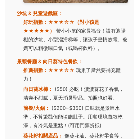
沙坑 & 兒童遊戲區：
好玩指數：
★★★☆☆（對小孩是
★★★★★）
帶小小孩的家長福音！設有遮陽
棚的沙坑、小型溜滑梯等，讓孩子盡情放電。爸
媽可以稍微喘口氣（或喝杯飲料）。
景觀餐廳 & 向日葵特色餐飲：
推薦指數：
★★★☆☆
玩累了當然要補充體
力！
向日葵冰棒：
($50) 必吃！濃濃葵花子香氣，
清爽不甜膩，夏天消暑聖品。拍照也好看。
簡餐/火鍋：
($200~$350) 口味就是景區水
準，不算驚豔但能填飽肚子。用餐環境寬敞乾
淨，有冷氣是重點！(可用門票折抵)
葵花籽相關產品：
像葵花油、葵花籽零食等，