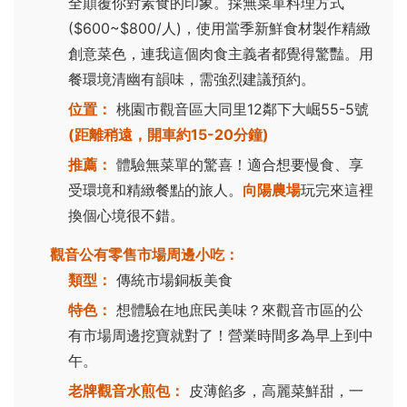
全顛覆你對素食的印象。採無菜單料理方式
($600~$800/人)，使用當季新鮮食材製作精緻
創意菜色，連我這個肉食主義者都覺得驚豔。用
餐環境清幽有韻味，需強烈建議預約。
位置：
桃園市觀音區大同里12鄰下大崛55-5號
(距離稍遠，開車約15-20分鐘)
推薦：
體驗無菜單的驚喜！適合想要慢食、享
受環境和精緻餐點的旅人。
向陽農場
玩完來這裡
換個心境很不錯。
觀音公有零售市場周邊小吃：
類型：
傳統市場銅板美食
特色：
想體驗在地庶民美味？來觀音市區的公
有市場周邊挖寶就對了！營業時間多為早上到中
午。
老牌觀音水煎包：
皮薄餡多，高麗菜鮮甜，一