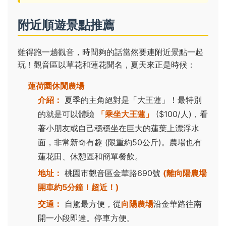
附近順遊景點推薦
難得跑一趟觀音，時間夠的話當然要連附近景點一起
玩！觀音區以草花和蓮花聞名，夏天來正是時候：
蓮荷園休閒農場
介紹：
夏季的主角絕對是「大王蓮」！最特別
的就是可以體驗
「乘坐大王蓮」
($100/人)，看
著小朋友或自己穩穩坐在巨大的蓮葉上漂浮水
面，非常新奇有趣 (限重約50公斤)。農場也有
蓮花田、休憩區和簡單餐飲。
地址：
桃園市觀音區金華路690號
(離向陽農場
開車約5分鐘！超近！)
交通：
自駕最方便，從
向陽農場
沿金華路往南
開一小段即達。停車方便。