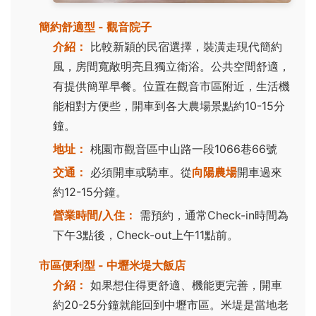
簡約舒適型 - 觀音院子
介紹：
比較新穎的民宿選擇，裝潢走現代簡約
風，房間寬敞明亮且獨立衛浴。公共空間舒適，
有提供簡單早餐。位置在觀音市區附近，生活機
能相對方便些，開車到各大農場景點約10-15分
鐘。
地址：
桃園市觀音區中山路一段1066巷66號
交通：
必須開車或騎車。從
向陽農場
開車過來
約12-15分鐘。
營業時間/入住：
需預約，通常Check-in時間為
下午3點後，Check-out上午11點前。
市區便利型 - 中壢米堤大飯店
介紹：
如果想住得更舒適、機能更完善，開車
約20-25分鐘就能回到中壢市區。米堤是當地老