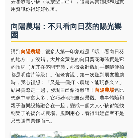
去哪放電小孩（或放空自己），這篇真實體驗和超實
用資訊你得好好收著。
向陽農場：不只看向日葵的陽光樂
園
講到
向陽農場
，很多人第一印象就是「哦！看向日葵
的地方！」沒錯，大片金黃色的向日葵花海確實是它
的招牌（尤其在盛開季節，那景象壯觀到手機隨便拍
都是明信片等級）。但老實說，第一次聽到朋友推薦
時，我心裡想：「又是一個打卡農場？能玩多久？」
結果實際走一趟，發現自己錯得離譜！
向陽農場
遠比
想像中豐富太多，它巧妙地把自然景觀、農事體驗和
親子遊樂設施融合在一起，變成一個大人小孩都能找
到樂子的複合式農場。規劃用心，看得出經營者不是
只想賺門票錢而已。