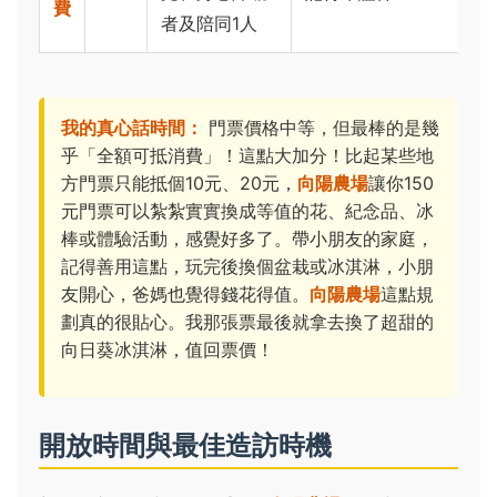
費
者及陪同1人
我的真心話時間：
門票價格中等，但最棒的是幾
乎「全額可抵消費」！這點大加分！比起某些地
方門票只能抵個10元、20元，
向陽農場
讓你150
元門票可以紮紮實實換成等值的花、紀念品、冰
棒或體驗活動，感覺好多了。帶小朋友的家庭，
記得善用這點，玩完後換個盆栽或冰淇淋，小朋
友開心，爸媽也覺得錢花得值。
向陽農場
這點規
劃真的很貼心。我那張票最後就拿去換了超甜的
向日葵冰淇淋，值回票價！
開放時間與最佳造訪時機