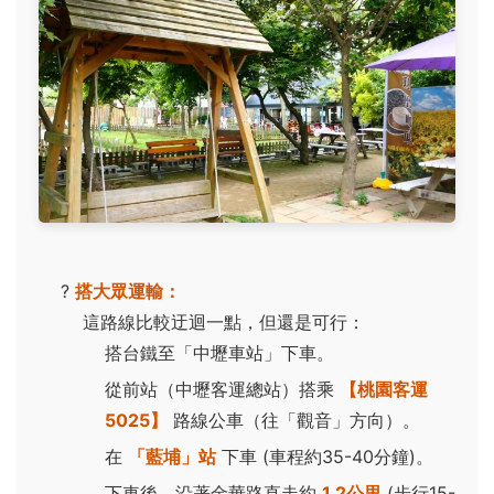
?
搭大眾運輸：
這路線比較迂迴一點，但還是可行：
搭台鐵至「中壢車站」下車。
從前站（中壢客運總站）搭乘
【桃園客運
5025】
路線公車（往「觀音」方向）。
在
「藍埔」站
下車 (車程約35-40分鐘)。
下車後，沿著金華路直走約
1.2公里
(步行15-