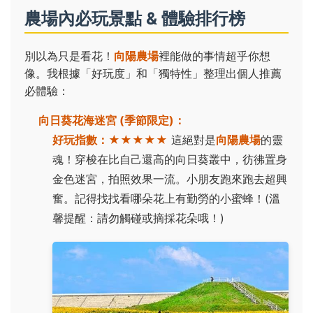
農場內必玩景點 & 體驗排行榜
別以為只是看花！
向陽農場
裡能做的事情超乎你想
像。我根據「好玩度」和「獨特性」整理出個人推薦
必體驗：
向日葵花海迷宮 (季節限定)：
好玩指數：
★★★★★
這絕對是
向陽農場
的靈
魂！穿梭在比自己還高的向日葵叢中，彷彿置身
金色迷宮，拍照效果一流。小朋友跑來跑去超興
奮。記得找找看哪朵花上有勤勞的小蜜蜂！(溫
馨提醒：請勿觸碰或摘採花朵哦！)