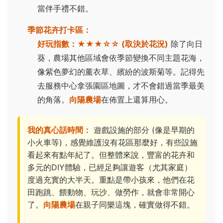
當伴手禮不錯。
季節花卉打卡區：
好玩指數：
★★★☆☆ (取決於花況)
除了向日
葵，農場其他區域會依季節變換不同主題花海，
像紫色夢幻的薰衣草、繽紛的波斯菊等。記得先
去服務中心拿張園區地圖，才不會錯過當季最美
的角落。
向陽農場
在佈置上還算用心。
我的真心話時間：
遊戲設施的部分 (像是早期的
小火車等)，感覺維護沒有花區那麼好，有些設施
看起來有點年紀了。但整體來說，豐富的花卉和
多元的DIY體驗，已經足夠讓遊客（尤其家庭）
度過充實的大半天。重點是帶小孩來，他們在花
田跑跳、餵動物、玩沙、做勞作，就會非常開心
了。
向陽農場
在親子同樂這塊，確實做得不錯。