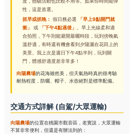
度，體驗活動也比較不用等。如果你時間能彈
性，這是首選。
抓早或抓晚：
假日務必選
「早上9點開門就
衝」
或
「下午4點過後」
。早上光線柔和適
合拍照，下午則能避開最曬時段，玩到傍晚氣
溫舒適，有時還有機會看到夕陽灑在花田上的
美景。我上次是週日下午4點半到，玩到關
門，體感舒適度差非常多！
向陽農場
的花海雖然美，但天氣熱時真的很考驗
耐熱程度，防曬、帽子、水壺絕對是標準配備。
交通方式詳解 (自駕/大眾運輸)
向陽農場
的位置在桃園市觀音區，老實說，大眾運輸
不算非常便利，但還是有辦法到的：