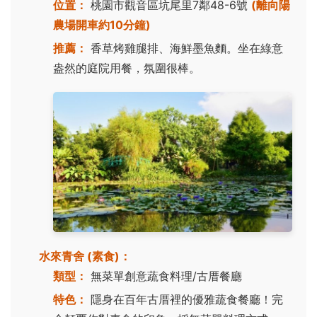
位置：
桃園市觀音區坑尾里7鄰48-6號
(離向陽
農場開車約10分鐘)
推薦：
香草烤雞腿排、海鮮墨魚麵。坐在綠意
盎然的庭院用餐，氛圍很棒。
水來青舍 (素食)：
類型：
無菜單創意蔬食料理/古厝餐廳
特色：
隱身在百年古厝裡的優雅蔬食餐廳！完