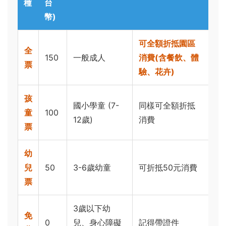
種
台
幣)
可全額折抵園區
全
150
一般成人
消費(含餐飲、體
票
驗、花卉)
孩
國小學童 (7-
同樣可全額折抵
童
100
12歲)
消費
票
幼
兒
50
3-6歲幼童
可折抵50元消費
票
3歲以下幼
免
0
兒、身心障礙
記得帶證件