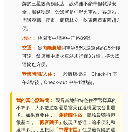
牌的三星級商務飯店，設備雖不豪華但乾淨安
全，服務穩定。旁邊就是中壢火車站、客運站，
周邊餐廳、夜市、商店林立，吃東西買東西超方
便。
地址：
桃園市中壢區中正路89號
交通：
從
向陽農場
開車經66快速道路約25分鐘
可達。飯店離中壢火車站步行僅3分鐘，搭大眾
運輸也方便。
營業時間/入住：
一般飯店標準，Check-in 下
午3點後，Check-out 中午12點前。
我的真心話時間：
觀音當地的特色住宿選擇真的
不算多，大多數遊客還是當天往返桃園或台北居
多。如果真要住，
「蓮荷園住宿」
體驗最獨特但
很基本；
「觀音院子」
較現代舒適；追求便利和
選擇多元，直接回
「中壢市區」
住是最保險的選