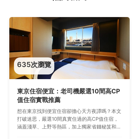
635次瀏覽
東京住宿便宜：老司機嚴選10間高CP
值住宿實戰推薦
想在東京找到便宜住宿卻擔心天方夜譚嗎？本文
打破迷思，嚴選10間真實住過的高CP值住宿，
涵蓋淺草、上野等熱區，加上獨家省錢秘笈和
Q&A破解常見疑問，讓您輕鬆規劃東京之旅，既