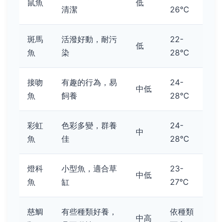
鼠魚
低
清潔
26°C
斑馬
活潑好動，耐污
22-
低
魚
染
28°C
接吻
有趣的行為，易
24-
中低
魚
飼養
28°C
彩虹
色彩多變，群養
24-
中
魚
佳
28°C
燈科
小型魚，適合草
23-
中低
魚
缸
27°C
慈鯛
有些種類好養，
依種類
中高