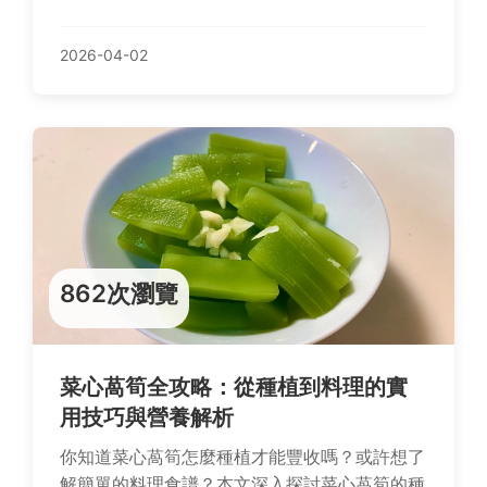
鬆滿足深夜食慾，不再為宵夜煩惱。
2026-04-02
862次瀏覽
菜心萵筍全攻略：從種植到料理的實
用技巧與營養解析
你知道菜心萵筍怎麼種植才能豐收嗎？或許想了
解簡單的料理食譜？本文深入探討菜心萵筍的種